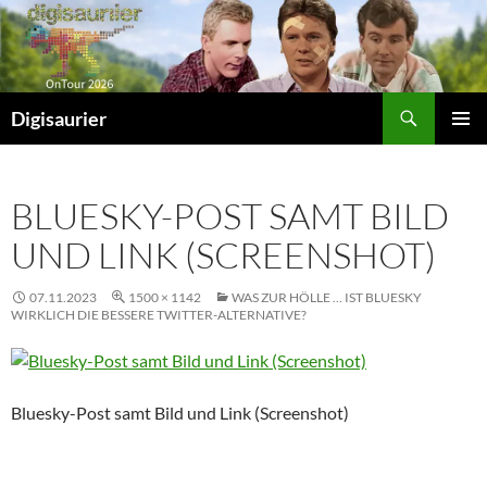
Zum
Inhalt
springen
Suchen
Digisaurier
PRIMÄR
MENÜ
BLUESKY-POST SAMT BILD
UND LINK (SCREENSHOT)
07.11.2023
1500 × 1142
WAS ZUR HÖLLE … IST BLUESKY
WIRKLICH DIE BESSERE TWITTER-ALTERNATIVE?
Bluesky-Post samt Bild und Link (Screenshot)