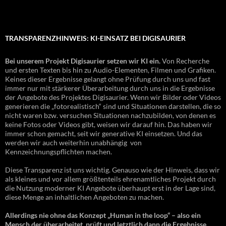
TRANSPARENZHINWEIS: KI-EINSATZ BEI DIGISAURIER
Bei unserem Projekt Digisaurier setzen wir KI ein.
Von Recherche
und ersten Texten bis hin zu Audio-Elementen, Filmen und Grafiken.
Keines dieser Ergebnisse gelangt ohne Prüfung durch uns und fast
immer nur mit stärkerer Überarbeitung durch uns in die Ergebnisse
der Angebote des Projektes Digisaurier. Wenn wir Bilder oder Videos
generieren die „fotorealistisch“ sind und Situationen darstellen, die so
nicht waren bzw. versuchen Situationen nachzubilden, von denen es
keine Fotos oder Videos gibt, weisen wir darauf hin. Das haben wir
immer schon gemacht, seit wir generative KI einsetzen. Und das
werden wir auch weiterhin unabhängig von
Kennzeichnungspflichten machen.
Diese Transparenz ist uns wichtig. Genauso wie der Hinweis, dass wir
als kleines und vor allem größtenteils ehrenamtliches Projekt durch
die Nutzung moderner KI Angebote überhaupt erst in der Lage sind,
diese Menge an inhaltlichen Angeboten zu machen.
Allerdings nie ohne das Konzept „Human in the loop“ – also ein
Mensch der überarbeitet, prüft und letztlich dann die Ergebnisse