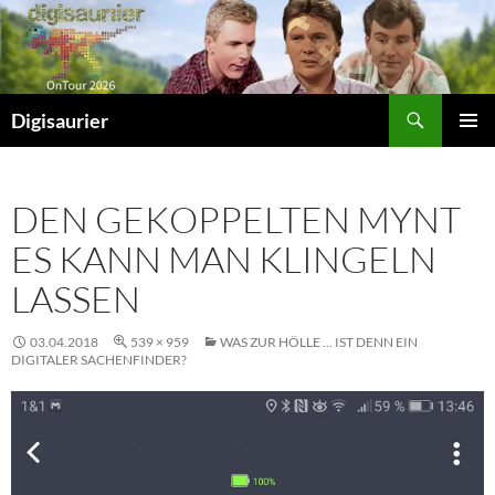
Zum
Inhalt
springen
Suchen
Digisaurier
PRIMÄR
MENÜ
DEN GEKOPPELTEN MYNT
ES KANN MAN KLINGELN
LASSEN
03.04.2018
539 × 959
WAS ZUR HÖLLE … IST DENN EIN
DIGITALER SACHENFINDER?