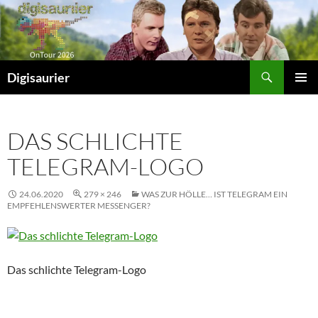
Zum
Inhalt
springen
Suchen
Digisaurier
PRIMÄR
MENÜ
DAS SCHLICHTE
TELEGRAM-LOGO
24.06.2020
279 × 246
WAS ZUR HÖLLE… IST TELEGRAM EIN
EMPFEHLENSWERTER MESSENGER?
Das schlichte Telegram-Logo