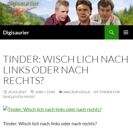
Zum
Inhalt
springen
Suchen
Digisaurier
PRIMÄR
MENÜ
TINDER: WISCH LICH NACH
LINKS ODER NACH
RECHTS?
20.03.2019
1080 × 2240
WAS ZUR HÖLLE… IST TINDER FÜR
SINGLES EIN MUSS?
Tinder: Wisch lich nach links oder nach rechts?