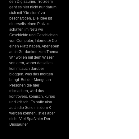
den Digisaurier. Trotzdem
geht es hier nicht nur darum
sich mit "Ge-stern" zu
beschäftigen. Die Idee ist
einerseits einen Platz zu
schaffen im Netz wo
Geschichte und Geschichten
von Computer, Internet & Co
einen Platz haben. Aber eben
auch Ge-danken zum Thema.
Wir wollen mit dem Wissen
von dem, woher das alles
kommt auch darüber
bloggen, was das morgen
bringt. Bei der Menge an
Personen die hier
mitmachen, wird das
kontrovers, komisch, kurios
und kritisch. Es hatte also
auch die Seite mit dem K
werden können. Ist es aber
nicht. Viel Spaß hier Der
Digisaurier