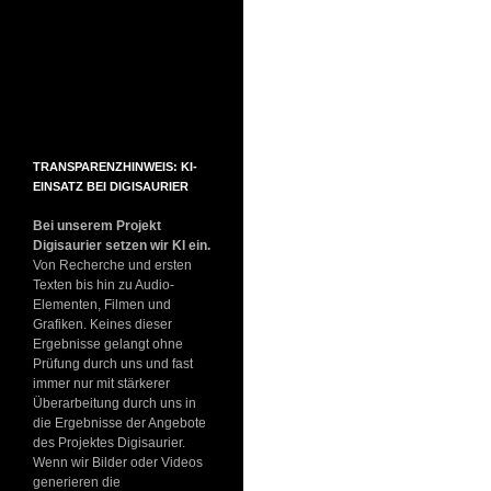
TRANSPARENZHINWEIS: KI-
EINSATZ BEI DIGISAURIER
Bei unserem Projekt
Digisaurier setzen wir KI ein.
Von Recherche und ersten
Texten bis hin zu Audio-
Elementen, Filmen und
Grafiken. Keines dieser
Ergebnisse gelangt ohne
Prüfung durch uns und fast
immer nur mit stärkerer
Überarbeitung durch uns in
die Ergebnisse der Angebote
des Projektes Digisaurier.
Wenn wir Bilder oder Videos
generieren die