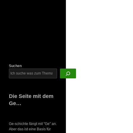
Newsletter
Suchen
Die Seite mit dem
Ge…
Ge-schichte fängt mit "Ge" an.
Aber das ist eine Basis für