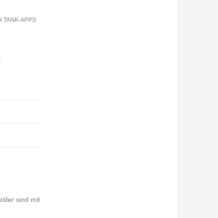
H TANK-APPS
)
elder sind mit