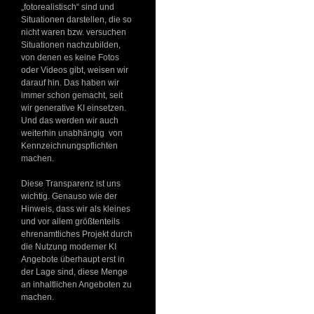
„fotorealistisch“ sind und
Situationen darstellen, die so
nicht waren bzw. versuchen
Situationen nachzubilden,
von denen es keine Fotos
oder Videos gibt, weisen wir
darauf hin. Das haben wir
immer schon gemacht, seit
wir generative KI einsetzen.
Und das werden wir auch
weiterhin unabhängig von
Kennzeichnungspflichten
machen.
Diese Transparenz ist uns
wichtig. Genauso wie der
Hinweis, dass wir als kleines
und vor allem größtenteils
ehrenamtliches Projekt durch
die Nutzung moderner KI
Angebote überhaupt erst in
der Lage sind, diese Menge
an inhaltlichen Angeboten zu
machen.