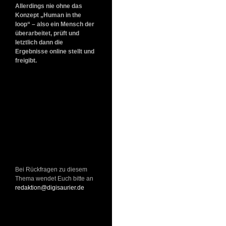
Allerdings nie ohne das
Konzept „Human in the
loop“ – also ein Mensch der
überarbeitet, prüft und
letztlich dann die
Ergebnisse online stellt und
freigibt.
Bei Rückfragen zu diesem
Thema wendet Euch bitte an
redaktion@digisaurier.de