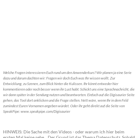
Welche Fragen interessieren Euch rund um den Anwenderkurs? Wir planen ja eine Serie
dazu und darum dachten wir: Fragen wir doch Euch was Ihr wissen wollt. Zur
Entwicklung, zu Szenen, zum Blick hinter die Kulissen. Ihr könnt entweder hier
kommentieren oder noch besser wenn ihr Lust habt: Schickt uns eine Sprachnachricht, die
wir dann später in der Sendung nutzen und beantworten. Einfach auf die Digisaurier Seite
gehen, das Tool dort anklicken und die Frage stellen. Nett wäre, wenn Ihr in dem Feld
zumindest Euren Vornamen angeben würdet. Oder ihr geht direkt auf die Seite von
SpeakPipe: www.speakpipe.com/Digisaurier
HINWEIS: Die Sache mit den Videos - oder warum ich hier beim
ersten Mal keine sehe... Der Grund ist das Thema Datenschutz. Sobald