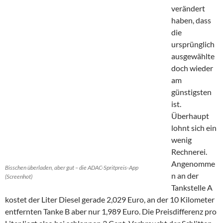
verändert
haben, dass
die
ursprünglich
ausgewählte
doch wieder
am
günstigsten
ist.
Überhaupt
lohnt sich ein
wenig
Rechnerei.
Angenomme
Bisschen überladen, aber gut – die ADAC-Spritpreis-App
n an der
(Screenhot)
Tankstelle A
kostet der Liter Diesel gerade 2,029 Euro, an der 10 Kilometer
entfernten Tanke B aber nur 1,989 Euro. Die Preisdifferenz pro