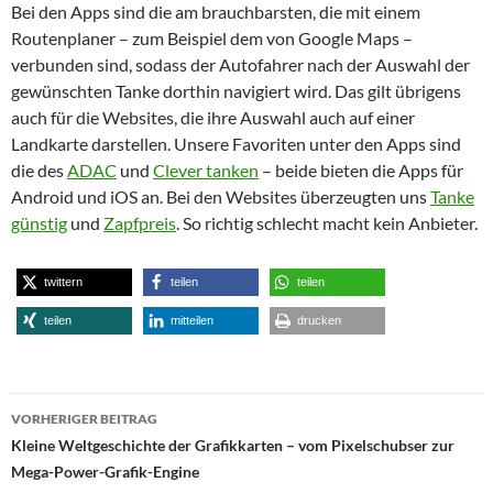
Bei den Apps sind die am brauchbarsten, die mit einem
Routenplaner – zum Beispiel dem von Google Maps –
verbunden sind, sodass der Autofahrer nach der Auswahl der
gewünschten Tanke dorthin navigiert wird. Das gilt übrigens
auch für die Websites, die ihre Auswahl auch auf einer
Landkarte darstellen. Unsere Favoriten unter den Apps sind
die des
ADAC
und
Clever tanken
– beide bieten die Apps für
Android und iOS an. Bei den Websites überzeugten uns
Tanke
günstig
und
Zapfpreis
. So richtig schlecht macht kein Anbieter.
twittern
teilen
teilen
teilen
mitteilen
drucken
Beitragsnavigation
VORHERIGER BEITRAG
Kleine Weltgeschichte der Grafikkarten – vom Pixelschubser zur
Mega-Power-Grafik-Engine