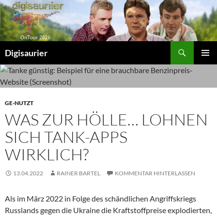
Zum
Inhalt
springen
Suchen
Digisaurier
PRIMÄR
MENÜ
GE-NUTZT
WAS ZUR HÖLLE… LOHNEN
SICH TANK-APPS
WIRKLICH?
13.04.2022
RAINER BARTEL
KOMMENTAR HINTERLASSEN
Als im März 2022 in Folge des schändlichen Angriffskriegs
Russlands gegen die Ukraine die Kraftstoffpreise explodierten,