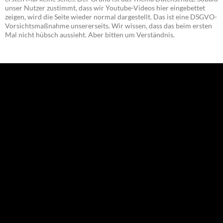
unser Nutzer zustimmt, dass wir Youtube-Videos hier eingebettet
zeigen, wird die Seite wieder normal dargestellt. Das ist eine DSGVO-
Vorsichtsmaßnahme unsererseits. Wir wissen, dass das beim ersten
Mal nicht hübsch aussieht. Aber bitten um Verständnis.
NEU: Der Digisaurier-Newsletter