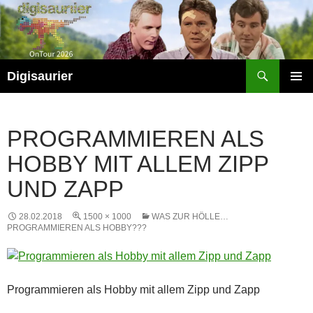
Zum
Inhalt
springen
Suchen
Digisaurier
PRIMÄR
MENÜ
PROGRAMMIEREN ALS
HOBBY MIT ALLEM ZIPP
UND ZAPP
28.02.2018
1500 × 1000
WAS ZUR HÖLLE…
PROGRAMMIEREN ALS HOBBY???
Programmieren als Hobby mit allem Zipp und Zapp