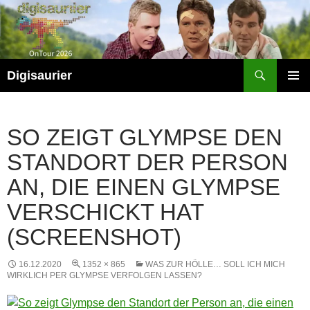
Zum
Inhalt
springen
Suchen
Digisaurier
PRIMÄR
MENÜ
SO ZEIGT GLYMPSE DEN
STANDORT DER PERSON
AN, DIE EINEN GLYMPSE
VERSCHICKT HAT
(SCREENSHOT)
16.12.2020
1352 × 865
WAS ZUR HÖLLE… SOLL ICH MICH
WIRKLICH PER GLYMPSE VERFOLGEN LASSEN?