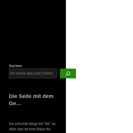
Newsletter
Suchen
Die Seite mit dem
Ge…
Ge-schichte fängt mit "Ge" an.
Aber das ist eine Basis für