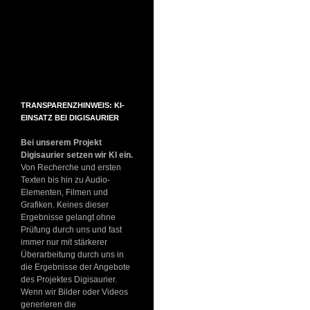
TRANSPARENZHINWEIS: KI-
EINSATZ BEI DIGISAURIER
Bei unserem Projekt
Digisaurier setzen wir KI ein.
Von Recherche und ersten
Texten bis hin zu Audio-
Elementen, Filmen und
Grafiken. Keines dieser
Ergebnisse gelangt ohne
Prüfung durch uns und fast
immer nur mit stärkerer
Überarbeitung durch uns in
die Ergebnisse der Angebote
des Projektes Digisaurier.
Wenn wir Bilder oder Videos
generieren die