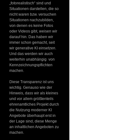
„fotorealistisch“ sind und
Situationen darstellen, die so
nicht waren bzw. versuchen
Situationen nachzubilden,
von denen es keine Fotos
oder Videos gibt, weisen wir
darauf hin. Das haben wir
immer schon gemacht, seit
wir generative KI einsetzen.
Und das werden wir auch
weiterhin unabhängig von
Kennzeichnungspflichten
machen.
Diese Transparenz ist uns
wichtig. Genauso wie der
Hinweis, dass wir als kleines
und vor allem größtenteils
ehrenamtliches Projekt durch
die Nutzung moderner KI
Angebote überhaupt erst in
der Lage sind, diese Menge
an inhaltlichen Angeboten zu
machen.