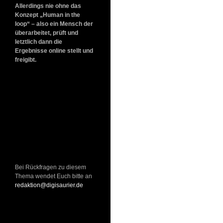
Allerdings nie ohne das
Konzept „Human in the
loop“ – also ein Mensch der
überarbeitet, prüft und
letztlich dann die
Ergebnisse online stellt und
freigibt.
Bei Rückfragen zu diesem
Thema wendet Euch bitte an
redaktion@digisaurier.de