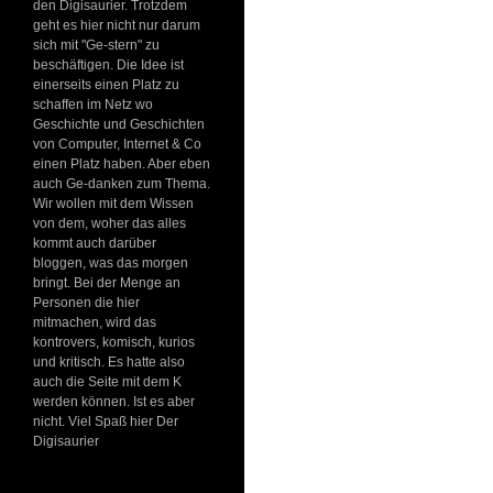
den Digisaurier. Trotzdem
geht es hier nicht nur darum
sich mit "Ge-stern" zu
beschäftigen. Die Idee ist
einerseits einen Platz zu
schaffen im Netz wo
Geschichte und Geschichten
von Computer, Internet & Co
einen Platz haben. Aber eben
auch Ge-danken zum Thema.
Wir wollen mit dem Wissen
von dem, woher das alles
kommt auch darüber
bloggen, was das morgen
bringt. Bei der Menge an
Personen die hier
mitmachen, wird das
kontrovers, komisch, kurios
und kritisch. Es hatte also
auch die Seite mit dem K
werden können. Ist es aber
nicht. Viel Spaß hier Der
Digisaurier