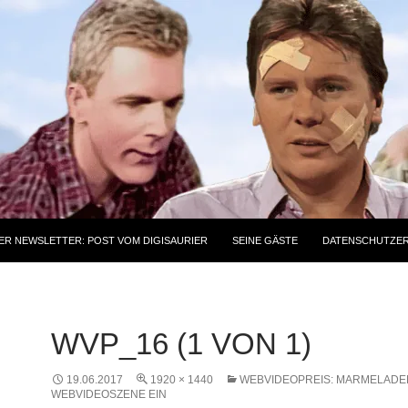
ER NEWSLETTER: POST VOM DIGISAURIER
SEINE GÄSTE
DATENSCHUTZE
WVP_16 (1 VON 1)
19.06.2017
1920 × 1440
WEBVIDEOPREIS: MARMELADE
WEBVIDEOSZENE EIN