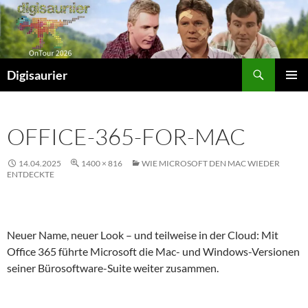
Zum
Inhalt
springen
Suchen
Digisaurier
PRIMÄR
MENÜ
OFFICE-365-FOR-MAC
14.04.2025
1400 × 816
WIE MICROSOFT DEN MAC WIEDER
ENTDECKTE
Neuer Name, neuer Look – und teilweise in der Cloud: Mit
Office 365 führte Microsoft die Mac- und Windows-Versionen
seiner Bürosoftware-Suite weiter zusammen.