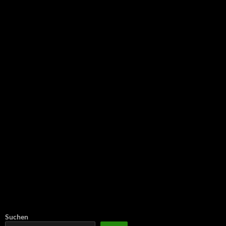
NEU: Der Digisaurier-Newsletter
Suchen