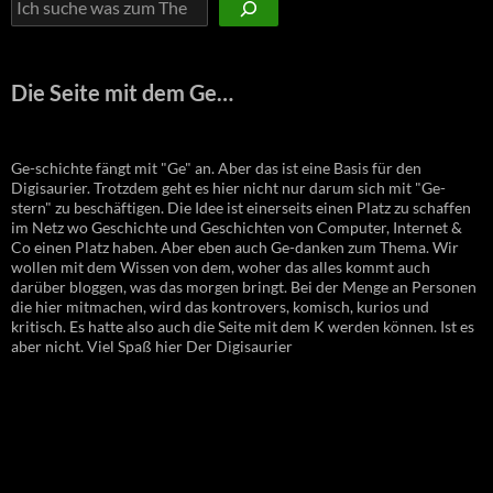
Die Seite mit dem Ge…
Ge-schichte fängt mit "Ge" an. Aber das ist eine Basis für den
Digisaurier. Trotzdem geht es hier nicht nur darum sich mit "Ge-
stern" zu beschäftigen. Die Idee ist einerseits einen Platz zu schaffen
im Netz wo Geschichte und Geschichten von Computer, Internet &
Co einen Platz haben. Aber eben auch Ge-danken zum Thema. Wir
wollen mit dem Wissen von dem, woher das alles kommt auch
darüber bloggen, was das morgen bringt. Bei der Menge an Personen
die hier mitmachen, wird das kontrovers, komisch, kurios und
kritisch. Es hatte also auch die Seite mit dem K werden können. Ist es
aber nicht. Viel Spaß hier Der Digisaurier