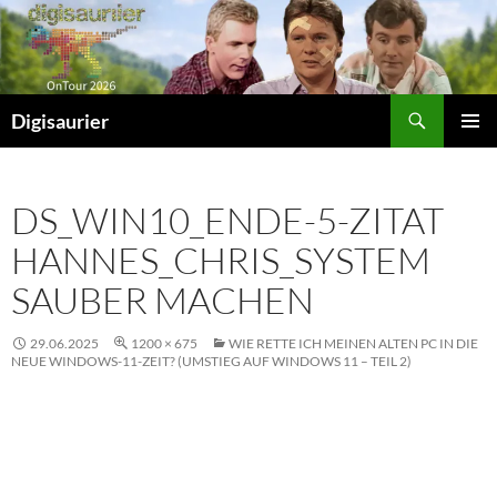
Zum
Inhalt
springen
Suchen
Digisaurier
PRIMÄR
MENÜ
DS_WIN10_ENDE-5-ZITAT
HANNES_CHRIS_SYSTEM
SAUBER MACHEN
29.06.2025
1200 × 675
WIE RETTE ICH MEINEN ALTEN PC IN DIE
NEUE WINDOWS-11-ZEIT? (UMSTIEG AUF WINDOWS 11 – TEIL 2)