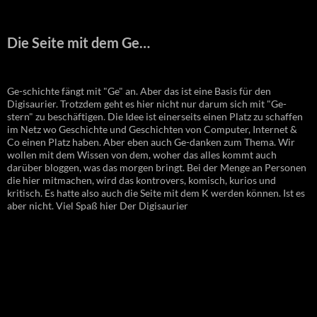
Die Seite mit dem Ge…
Ge-schichte fängt mit "Ge" an. Aber das ist eine Basis für den
Digisaurier. Trotzdem geht es hier nicht nur darum sich mit "Ge-
stern" zu beschäftigen. Die Idee ist einerseits einen Platz zu schaffen
im Netz wo Geschichte und Geschichten von Computer, Internet &
Co einen Platz haben. Aber eben auch Ge-danken zum Thema. Wir
wollen mit dem Wissen von dem, woher das alles kommt auch
darüber bloggen, was das morgen bringt. Bei der Menge an Personen
die hier mitmachen, wird das kontrovers, komisch, kurios und
kritisch. Es hatte also auch die Seite mit dem K werden können. Ist es
aber nicht. Viel Spaß hier Der Digisaurier