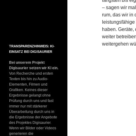
langsam bis eig
– sagen wir mal 
rum, das wir in
leistungsfähige
haben. Geräte, 
weiter betreib
weitergehen wü
TRANSPARENZHINWEIS: KI-
EINSATZ BEI DIGISAURIER
Bei unserem Projekt
Digisaurier setzen wir KI ein.
Von Recherche und ersten
Texten bis hin zu Audio-
Elementen, Filmen und
Grafiken. Keines dieser
Ergebnisse gelangt ohne
Prüfung durch uns und fast
immer nur mit stärkerer
Überarbeitung durch uns in
die Ergebnisse der Angebote
des Projektes Digisaurier.
Wenn wir Bilder oder Videos
generieren die