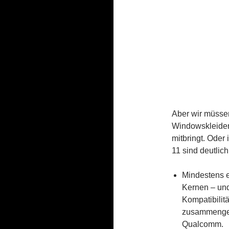
Aber wir müssen
Windowskleider
mitbringt. Oder
11 sind deutlic
Mindestens e
Kernen – und
Kompatibilitä
zusammenge
Qualcomm.