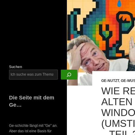
Newsletter
Suchen
GE-NUTZT
,
GE-WU
WIE R
Die Seite mit dem
ALTEN 
Ge…
WINDO
(UMST
Ge-schichte fängt mit "Ge" an.
– TEIL 
Aber das ist eine Basis für