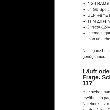
4 GB RAM (b
64 GB Speich
UEFI-Firmwa
TPM 2.0 (ein 
DirectX-12-k
Internetzuga
man umgehe
Nicht ganz bes
genügsamer.
Läuft oder
Frage. Sc
11?
Hier stehen nu
erwähnt ein paa
Notebook – vor 
würde…“, wie Ch