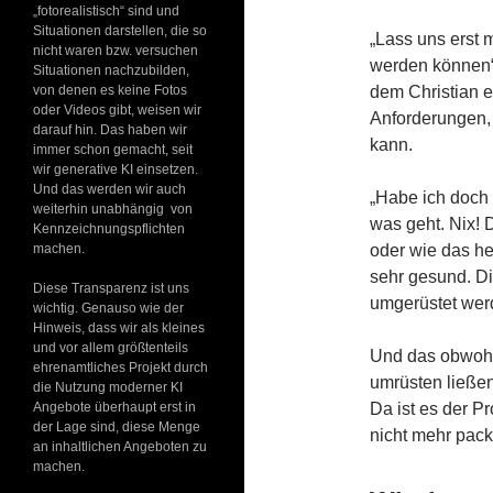
„fotorealistisch“ sind und
Situationen darstellen, die so
„Lass uns erst 
nicht waren bzw. versuchen
werden können“
Situationen nachzubilden,
von denen es keine Fotos
dem Christian 
oder Videos gibt, weisen wir
Anforderungen, 
darauf hin. Das haben wir
kann.
immer schon gemacht, seit
wir generative KI einsetzen.
Und das werden wir auch
„Habe ich doch 
weiterhin unabhängig von
was geht. Nix!
Kennzeichnungspflichten
machen.
oder wie das he
sehr gesund. Di
Diese Transparenz ist uns
umgerüstet wer
wichtig. Genauso wie der
Hinweis, dass wir als kleines
und vor allem größtenteils
Und das obwohl
ehrenamtliches Projekt durch
umrüsten ließen
die Nutzung moderner KI
Angebote überhaupt erst in
Da ist es der P
der Lage sind, diese Menge
nicht mehr pac
an inhaltlichen Angeboten zu
machen.