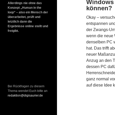
Windows 
Allerdings nie ohne das
können?
Konzept „Human in the
loop“ – also ein Mensch der
überarbeitet, prüft und
Okay – versuche
letztlich dann die
entspannen und 
Ergebnisse online stellt und
der Zwangs-Ums
freigibt.
wenn die neue W
denselben PC wä
hat. Das trifft 
neuer Maßanzug 
Anzug an den T
dessen PC dafü
Herrenschneide
ganz normal von
auf diese Idee 
Bei Rückfragen zu diesem
Thema wendet Euch bitte an
redaktion@digisaurier.de