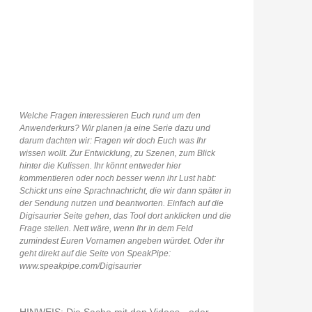
Welche Fragen interessieren Euch rund um den
Anwenderkurs? Wir planen ja eine Serie dazu und
darum dachten wir: Fragen wir doch Euch was Ihr
wissen wollt. Zur Entwicklung, zu Szenen, zum Blick
hinter die Kulissen. Ihr könnt entweder hier
kommentieren oder noch besser wenn ihr Lust habt:
Schickt uns eine Sprachnachricht, die wir dann später in
der Sendung nutzen und beantworten. Einfach auf die
Digisaurier Seite gehen, das Tool dort anklicken und die
Frage stellen. Nett wäre, wenn Ihr in dem Feld
zumindest Euren Vornamen angeben würdet. Oder ihr
geht direkt auf die Seite von SpeakPipe:
www.speakpipe.com/Digisaurier
HINWEIS: Die Sache mit den Videos - oder