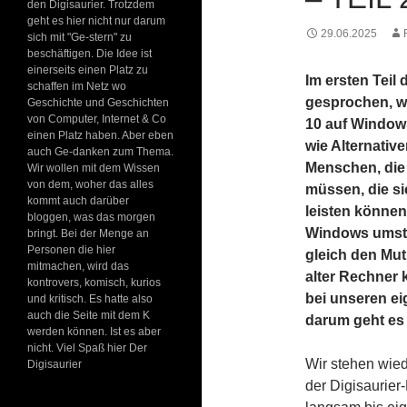
den Digisaurier. Trotzdem
geht es hier nicht nur darum
29.06.2025
sich mit "Ge-stern" zu
beschäftigen. Die Idee ist
einerseits einen Platz zu
Im ersten Teil 
schaffen im Netz wo
gesprochen, w
Geschichte und Geschichten
von Computer, Internet & Co
10 auf Window
einen Platz haben. Aber eben
wie Alternativ
auch Ge-danken zum Thema.
Menschen, die 
Wir wollen mit dem Wissen
von dem, woher das alles
müssen, die s
kommt auch darüber
leisten können
bloggen, was das morgen
Windows umstel
bringt. Bei der Menge an
Personen die hier
gleich den Mut
mitmachen, wird das
alter Rechner 
kontrovers, komisch, kurios
bei unseren e
und kritisch. Es hatte also
auch die Seite mit dem K
darum geht es 
werden können. Ist es aber
nicht. Viel Spaß hier Der
Wir stehen wie
Digisaurier
der Digisaurie