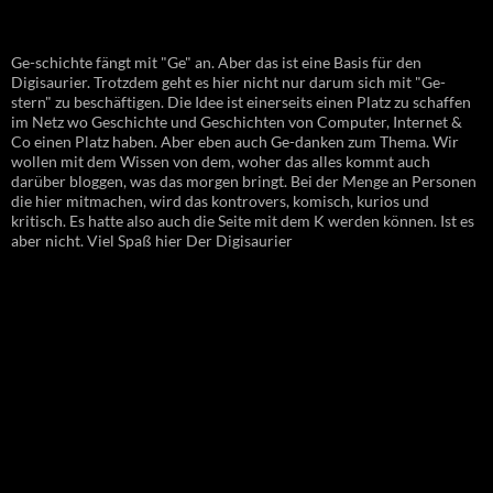
Ge-schichte fängt mit "Ge" an. Aber das ist eine Basis für den
Digisaurier. Trotzdem geht es hier nicht nur darum sich mit "Ge-
stern" zu beschäftigen. Die Idee ist einerseits einen Platz zu schaffen
im Netz wo Geschichte und Geschichten von Computer, Internet &
Co einen Platz haben. Aber eben auch Ge-danken zum Thema. Wir
wollen mit dem Wissen von dem, woher das alles kommt auch
darüber bloggen, was das morgen bringt. Bei der Menge an Personen
die hier mitmachen, wird das kontrovers, komisch, kurios und
kritisch. Es hatte also auch die Seite mit dem K werden können. Ist es
aber nicht. Viel Spaß hier Der Digisaurier