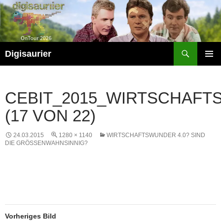
Zum
Inhalt
springen
Suchen
Digisaurier
PRIMÄR
MENÜ
CEBIT_2015_WIRTSCHAF
(17 VON 22)
24.03.2015
1280 × 1140
WIRTSCHAFTSWUNDER 4.0? SIND
DIE GRÖSSENWAHNSINNIG?
Vorheriges Bild