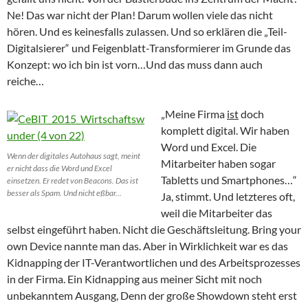
Ne! Das war nicht der Plan! Darum wollen viele das nicht
hören. Und es keinesfalls zulassen. Und so erklären die „Teil-
Digitalsierer“ und Feigenblatt-Transformierer im Grunde das
Konzept: wo ich bin ist vorn…Und das muss dann auch
reiche…
„Meine Firma
ist
doch
komplett digital. Wir haben
Word und Excel. Die
Wenn der digitales Autohaus sagt, meint
Mitarbeiter haben sogar
er nicht dass die Word und Excel
Tabletts und Smartphones…“
einsetzen. Er redet von Beacons. Das ist
besser als Spam. Und nicht eßbar…
Ja, stimmt. Und letzteres oft,
weil die Mitarbeiter das
selbst eingeführt haben. Nicht die Geschäftsleitung. Bring your
own Device nannte man das. Aber in Wirklichkeit war es das
Kidnapping der IT-Verantwortlichen und des Arbeitsprozesses
in der Firma. Ein Kidnapping aus meiner Sicht mit noch
unbekanntem Ausgang, Denn der große Showdown steht erst