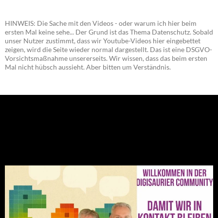
HINWEIS: Die Sache mit den Videos - oder warum ich hier beim
ersten Mal keine sehe... Der Grund ist das Thema Datenschutz. Sobald
unser Nutzer zustimmt, dass wir Youtube-Videos hier eingebettet
zeigen, wird die Seite wieder normal dargestellt. Das ist eine DSGVO-
Vorsichtsmaßnahme unsererseits. Wir wissen, dass das beim ersten
Mal nicht hübsch aussieht. Aber bitten um Verständnis.
NEU: Der Digisaurier-Newsletter