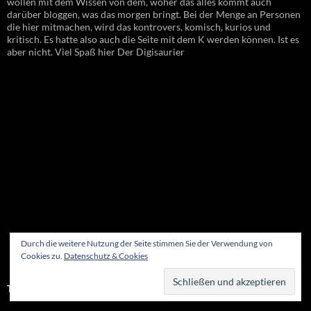
wollen mit dem Wissen von dem, woher das alles kommt auch
darüber bloggen, was das morgen bringt. Bei der Menge an Personen
die hier mitmachen, wird das kontrovers, komisch, kurios und
kritisch. Es hatte also auch die Seite mit dem K werden können. Ist es
aber nicht. Viel Spaß hier Der Digisaurier
Durch die weitere Nutzung der Seite stimmen Sie der Verwendung von
Cookies zu.
Datenschutz & Cookies
TRANSPARENZHINWEIS: KI-EINSATZ BEI DIGISAURIER