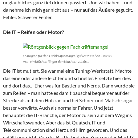
unglaubliches ganz tief drinnen passiert. Und wir haben – und
da nehme ich mich gar nicht aus – nur auf das Äußere geguckt.
Fehler. Schwerer Fehler.
Die IT – Reifen oder Motor?
Lösungen für den Fachkräftemangel gab es zu sehen – wenn
man ein bißchen länger den Machern zuhörte
Die IT ist mutiert. Sie war mal eine Tuning-Werkstatt. Machte
das eine oder andere leichter und schneller. Ersetzte hier dies
und dort das… Eher was für Bastler und Nerds. Dann wurde sie
zum Reifen – man hatte es damit pauschal bequemer auf der
Strecke als mit dem Holzrad und bei Schnee und Matsch sogar
besser vorwärts. Auch als normaler Fahrer. Und jetzt
behauptet die IT-Branche, der Motor zu sein auf dem Weg ins
Wirtschaftswunder. Aber das ist Quatsch. IT und
Telekommunikation sind Herz und Hirn geworden. Und das
gefällt uns nicht. Von der Bastlerbude ins Zentrum der Macht?