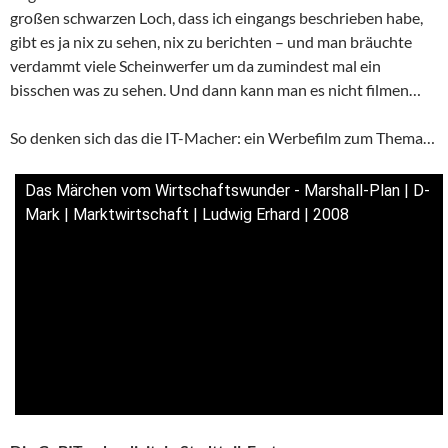
großen schwarzen Loch, dass ich eingangs beschrieben habe,
gibt es ja nix zu sehen, nix zu berichten – und man bräuchte
verdammt viele Scheinwerfer um da zumindest mal ein
bisschen was zu sehen. Und dann kann man es nicht filmen…
So denken sich das die IT-Macher: ein Werbefilm zum Thema…
Das Märchen vom Wirtschaftswunder - Marshall-Plan | D-
Mark | Marktwirtschaft | Ludwig Erhard | 2008