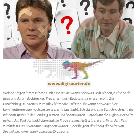
Welche Fragen interessieren Euch rund um den Anwenderkurs? Wir planen ja eine Serie
dazu und darum dachten wir: Fragen wir doch Euch was Ihr wissen wollt. Zur
Entwicklung, zu Szenen, zum Blick hinter die Kulissen. Ihr könnt entweder hier
kommentieren oder noch besser wenn ihr Lust habt: Schickt uns eine Sprachnachricht, die
wir dann später in der Sendung nutzen und beantworten. Einfach auf die Digisaurier Seite
gehen, das Tool dort anklicken und die Frage stellen. Nett wäre, wenn Ihr in dem Feld
zumindest Euren Vornamen angeben würdet. Oder ihr geht direkt auf die Seite von
SpeakPipe: www.speakpipe.com/Digisaurier