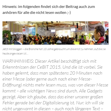
Hinweis: im folgenden findet sich der Beitrag auch zum
anhören für alle die nicht lesen wollen ;-)
Jetzt mit bloggen – die Branche hat 10 Jahre gebraucht um die ernst zu nehmen, auf die sie
heute angewiesen ist…
WARNHINWEIS: Dieser Artikel beschäftigt sich mit
Erkenntnissen der CeBIT 2015. Und die ist vorbei. Sie
haben gelernt, dass man spätestens 20 Minuten nach
einer Messe (oder gerne auch nach einer Messe-
Eröffnung) nichts mehr lesen muss, was von dieser Messe
kommt – alle wichtigen News sind durch. Alle Gadgets
gezeigt. Aber ich glaube, dass das einer unserer großen
Fehler gerade bei der Digitalisierung ist. Nur: ich will sie
nicht ungewarnt in diesen – auch noch längeren Text –