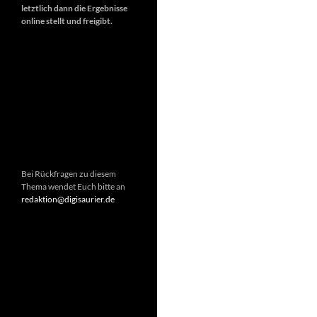
letztlich dann die Ergebnisse
online stellt und freigibt.
Bei Rückfragen zu diesem
Thema wendet Euch bitte an
redaktion@digisaurier.de