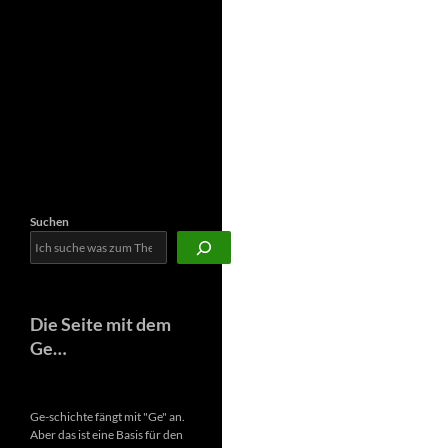
Newsletter
Suchen
Die Seite mit dem
Ge…
Ge-schichte fängt mit "Ge" an.
Aber das ist eine Basis für den