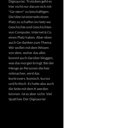
Digisaurier. Trotzdem geht es
hier nicht nur darum sich mit
"Ge-stern" zu beschäftigen.
Die Idee ist einerseits einen
Platz zu schaffen im Netz wo
Geschichte und Geschichten
von Computer, Internet & Co
einen Platz haben. Aber eben
auch Ge-danken zum Thema.
Wir wollen mit dem Wissen
von dem, woher das alles
kommt auch darüber bloggen,
was das morgen bringt. Bei der
Menge an Personen die hier
mitmachen, wird das
kontrovers, komisch, kurios
und kritisch. Es hatte also auch
die Seite mit dem K werden
können. Ist es aber nicht. Viel
Spaß hier Der Digisaurier