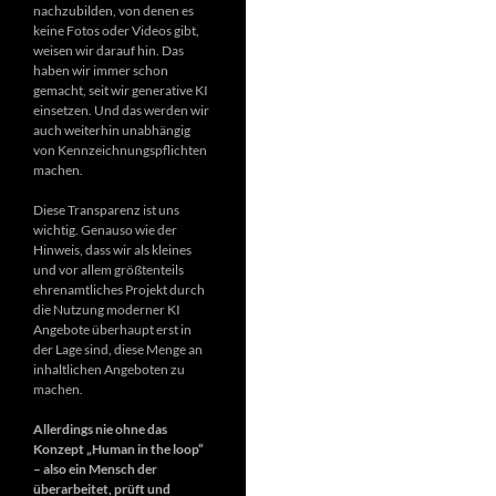
nachzubilden, von denen es
keine Fotos oder Videos gibt,
weisen wir darauf hin. Das
haben wir immer schon
gemacht, seit wir generative KI
einsetzen. Und das werden wir
auch weiterhin unabhängig
von Kennzeichnungspflichten
machen.
Diese Transparenz ist uns
wichtig. Genauso wie der
Hinweis, dass wir als kleines
und vor allem größtenteils
ehrenamtliches Projekt durch
die Nutzung moderner KI
Angebote überhaupt erst in
der Lage sind, diese Menge an
inhaltlichen Angeboten zu
machen.
Allerdings nie ohne das
Konzept „Human in the loop“
– also ein Mensch der
überarbeitet, prüft und