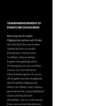
TRANSPARENZHINWEIS: KI-
EINSATZ BEI DIGISAURIER
Bei unserem Projekt
Digisaurier setzen wir KI ein.
Von Recherche und ersten
Texten bis hin zu Audio-
Elementen, Filmen und
Grafiken. Keines dieser
Ergebnisse gelangt ohne
Prüfung durch uns und fast
immer nur mit stärkerer
Überarbeitung durch uns in
die Ergebnisse der Angebote
des Projektes Digisaurier.
Wenn wir Bilder oder Videos
generieren die „fotorealistisch“
sind und Situationen
darstellen, die so nicht waren
bzw. versuchen Situationen