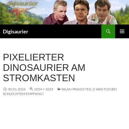
Zum
Inhalt
springen
Suchen
Digisaurier
PRIMÄR
MENÜ
PIXELIERTER
DINOSAURIER AM
STROMKASTEN
30.01.2026
1024 × 1024
WLAN-PRAXIS TEIL 3: WAS TUN BEI
SCHLECHTEM EMPFANG?