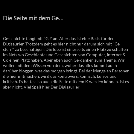
Die Seite mit dem Ge…
Ge-schichte fängt mit "Ge" an. Aber das ist eine Basis für den
Digisaurier. Trotzdem geht es hier nicht nur darum sich mit "Ge-
stern" zu beschäftigen. Die Idee ist einerseits einen Platz zu schaffen
im Netz wo Geschichte und Geschichten von Computer, Internet &
Co einen Platz haben. Aber eben auch Ge-danken zum Thema. Wir
wollen mit dem Wissen von dem, woher das alles kommt auch
darüber bloggen, was das morgen bringt. Bei der Menge an Personen
die hier mitmachen, wird das kontrovers, komisch, kurios und
kritisch. Es hatte also auch die Seite mit dem K werden können. Ist es
aber nicht. Viel Spaß hier Der Digisaurier