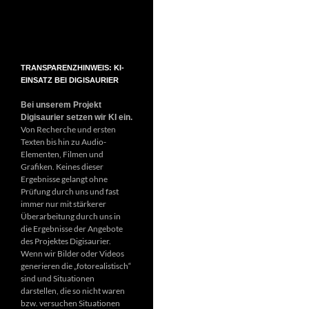
TRANSPARENZHINWEIS: KI-
EINSATZ BEI DIGISAURIER
Bei unserem Projekt
Digisaurier setzen wir KI ein.
Von Recherche und ersten
Texten bis hin zu Audio-
Elementen, Filmen und
Grafiken. Keines dieser
Ergebnisse gelangt ohne
Prüfung durch uns und fast
immer nur mit stärkerer
Überarbeitung durch uns in
die Ergebnisse der Angebote
des Projektes Digisaurier.
Wenn wir Bilder oder Videos
generieren die „fotorealistisch“
sind und Situationen
darstellen, die so nicht waren
bzw. versuchen Situationen