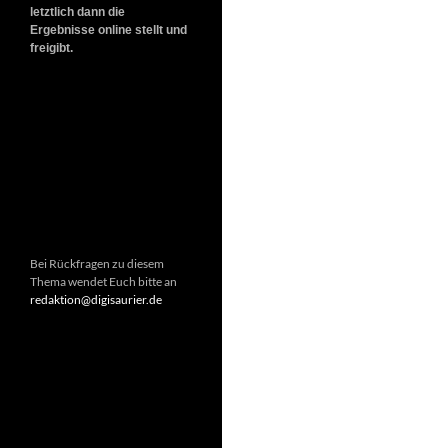
letztlich dann die
Ergebnisse online stellt und
freigibt.
Bei Rückfragen zu diesem
Thema wendet Euch bitte an
redaktion@digisaurier.de