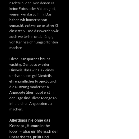
nachzubilden, von denen es
keine Fotos oder Videos gibt,
weisen wir darauf hin. Das
haben wir immer schon
gemacht, seit wir generative KI
einsetzen. Und das werden wir
auch weiterhin unabhängig
von Kennzeichnungspflichten
machen.
Diese Transparenz ist uns
wichtig. Genauso wie der
Hinweis, dass wir als kleines
und vor allem größtenteils
ehrenamtliches Projekt durch
die Nutzung moderner KI
Angebote überhaupt erst in
der Lage sind, diese Menge an
inhaltlichen Angeboten zu
machen.
Allerdings nie ohne das
Konzept „Human in the
loop“ – also ein Mensch der
überarbeitet, prüft und