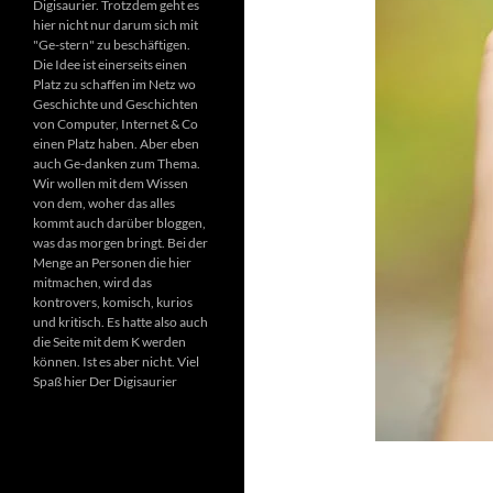
Digisaurier. Trotzdem geht es
hier nicht nur darum sich mit
"Ge-stern" zu beschäftigen.
Die Idee ist einerseits einen
Platz zu schaffen im Netz wo
Geschichte und Geschichten
von Computer, Internet & Co
einen Platz haben. Aber eben
auch Ge-danken zum Thema.
Wir wollen mit dem Wissen
von dem, woher das alles
kommt auch darüber bloggen,
was das morgen bringt. Bei der
Menge an Personen die hier
mitmachen, wird das
kontrovers, komisch, kurios
und kritisch. Es hatte also auch
die Seite mit dem K werden
können. Ist es aber nicht. Viel
Spaß hier Der Digisaurier