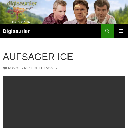
Zum
Inhalt
springen
Suchen
Digisaurier
PRIMÄR
MENÜ
AUFSAGER ICE
KOMMENTAR HINTERLASSEN