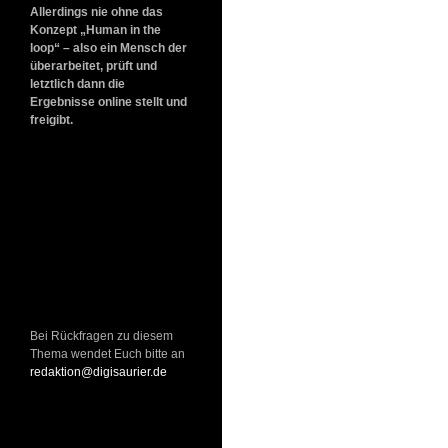
Allerdings nie ohne das
Konzept „Human in the
loop“ – also ein Mensch der
überarbeitet, prüft und
letztlich dann die
Ergebnisse online stellt und
freigibt.
Bei Rückfragen zu diesem
Thema wendet Euch bitte an
redaktion@digisaurier.de