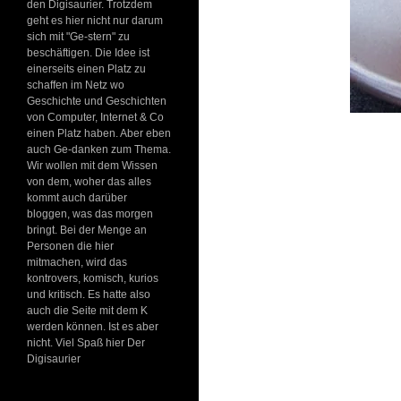
den Digisaurier. Trotzdem
geht es hier nicht nur darum
sich mit "Ge-stern" zu
beschäftigen. Die Idee ist
einerseits einen Platz zu
schaffen im Netz wo
Geschichte und Geschichten
von Computer, Internet & Co
einen Platz haben. Aber eben
auch Ge-danken zum Thema.
Wir wollen mit dem Wissen
von dem, woher das alles
kommt auch darüber
bloggen, was das morgen
bringt. Bei der Menge an
Personen die hier
mitmachen, wird das
kontrovers, komisch, kurios
und kritisch. Es hatte also
auch die Seite mit dem K
werden können. Ist es aber
nicht. Viel Spaß hier Der
Digisaurier