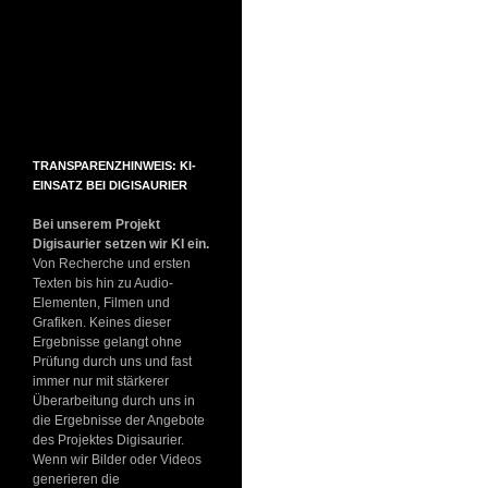
TRANSPARENZHINWEIS: KI-
EINSATZ BEI DIGISAURIER
Bei unserem Projekt
Digisaurier setzen wir KI ein.
Von Recherche und ersten
Texten bis hin zu Audio-
Elementen, Filmen und
Grafiken. Keines dieser
Ergebnisse gelangt ohne
Prüfung durch uns und fast
immer nur mit stärkerer
Überarbeitung durch uns in
die Ergebnisse der Angebote
des Projektes Digisaurier.
Wenn wir Bilder oder Videos
generieren die