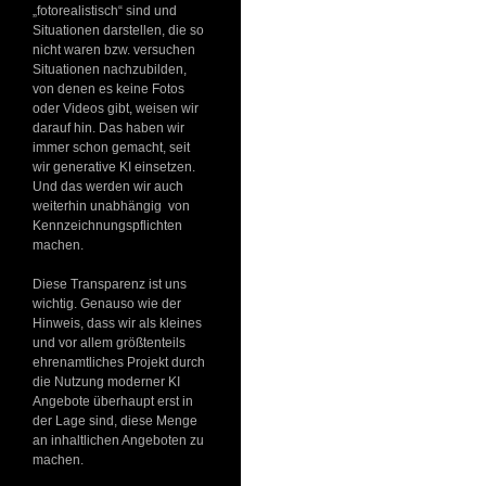
„fotorealistisch“ sind und
Situationen darstellen, die so
nicht waren bzw. versuchen
Situationen nachzubilden,
von denen es keine Fotos
oder Videos gibt, weisen wir
darauf hin. Das haben wir
immer schon gemacht, seit
wir generative KI einsetzen.
Und das werden wir auch
weiterhin unabhängig von
Kennzeichnungspflichten
machen.
Diese Transparenz ist uns
wichtig. Genauso wie der
Hinweis, dass wir als kleines
und vor allem größtenteils
ehrenamtliches Projekt durch
die Nutzung moderner KI
Angebote überhaupt erst in
der Lage sind, diese Menge
an inhaltlichen Angeboten zu
machen.