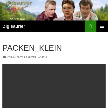
Zum
Inhalt
springen
Suchen
Digisaurier
PRIMÄR
MENÜ
PACKEN_KLEIN
KOMMENTAR HINTERLASSEN