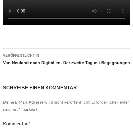
Beitragsnavigation
VERÖFFENTLICHT IN
Von Neuland nach Digitalien: Der zweite Tag mit Begegnungen
SCHREIBE EINEN KOMMENTAR
Deine E-Mail-Adresse wird nicht veröffentlicht.
Erforderliche Felder
sind mit
*
markiert
Kommentar
*