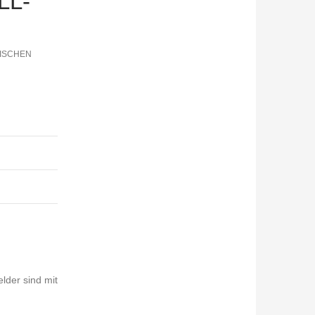
LL-
WISCHEN
elder sind mit