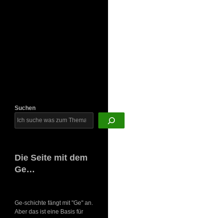
Newsletter
Suchen
Die Seite mit dem
Ge…
Ge-schichte fängt mit "Ge" an.
Aber das ist eine Basis für