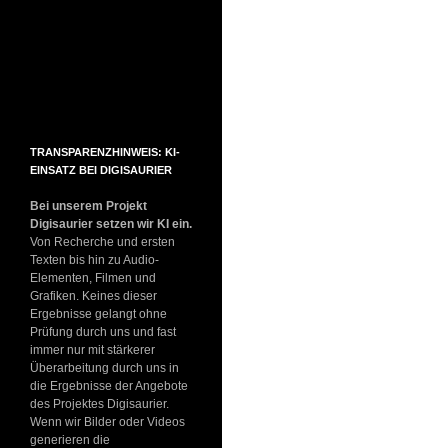
TRANSPARENZHINWEIS: KI-
EINSATZ BEI DIGISAURIER
Bei unserem Projekt
Digisaurier setzen wir KI ein.
Von Recherche und ersten
Texten bis hin zu Audio-
Elementen, Filmen und
Grafiken. Keines dieser
Ergebnisse gelangt ohne
Prüfung durch uns und fast
immer nur mit stärkerer
Überarbeitung durch uns in
die Ergebnisse der Angebote
des Projektes Digisaurier.
Wenn wir Bilder oder Videos
generieren die