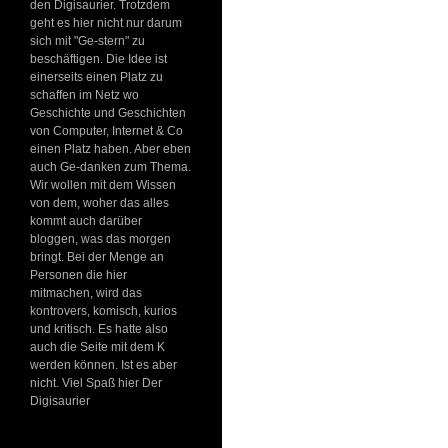
den Digisaurier. Trotzdem
geht es hier nicht nur darum
sich mit "Ge-stern" zu
beschäftigen. Die Idee ist
einerseits einen Platz zu
schaffen im Netz wo
Geschichte und Geschichten
von Computer, Internet & Co
einen Platz haben. Aber eben
auch Ge-danken zum Thema.
Wir wollen mit dem Wissen
von dem, woher das alles
kommt auch darüber
bloggen, was das morgen
bringt. Bei der Menge an
Personen die hier
mitmachen, wird das
kontrovers, komisch, kurios
und kritisch. Es hatte also
auch die Seite mit dem K
werden können. Ist es aber
nicht. Viel Spaß hier Der
Digisaurier