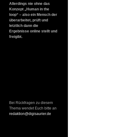
Allerdings nie ohne das
Konzept „Human in the
loop“ – also ein Mensch der
überarbeitet, prüft und
letztlich dann die
Ergebnisse online stellt und
freigibt.
Bei Rückfragen zu diesem
Thema wendet Euch bitte an
redaktion@digisaurier.de