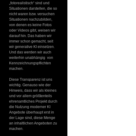
„fotorealistisch“ sind und
Situationen darstellen, die so
nicht waren bzw. versuchen
Situationen nachzubilden,
von denen es keine Fotos
oder Videos gibt, weisen wir
darauf hin. Das haben wir
immer schon gemacht, seit
wir generative KI einsetzen.
Und das werden wir auch
weiterhin unabhängig von
Kennzeichnungspflichten
machen.
Diese Transparenz ist uns
wichtig. Genauso wie der
Hinweis, dass wir als kleines
und vor allem größtenteils
ehrenamtliches Projekt durch
die Nutzung moderner KI
Angebote überhaupt erst in
der Lage sind, diese Menge
an inhaltlichen Angeboten zu
machen.