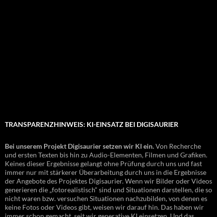
TRANSPARENZHINWEIS: KI-EINSATZ BEI DIGISAURIER
Bei unserem Projekt Digisaurier setzen wir KI ein.
Von Recherche
und ersten Texten bis hin zu Audio-Elementen, Filmen und Grafiken.
Keines dieser Ergebnisse gelangt ohne Prüfung durch uns und fast
immer nur mit stärkerer Überarbeitung durch uns in die Ergebnisse
der Angebote des Projektes Digisaurier. Wenn wir Bilder oder Videos
generieren die „fotorealistisch“ sind und Situationen darstellen, die so
nicht waren bzw. versuchen Situationen nachzubilden, von denen es
keine Fotos oder Videos gibt, weisen wir darauf hin. Das haben wir
immer schon gemacht, seit wir generative KI einsetzen. Und das