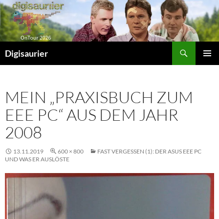
Zum
Inhalt
springen
Suchen
Digisaurier
PRIMÄR
MENÜ
MEIN „PRAXISBUCH ZUM
EEE PC“ AUS DEM JAHR
2008
13.11.2019
600 × 800
FAST VERGESSEN (1): DER ASUS EEE PC
UND WAS ER AUSLÖSTE