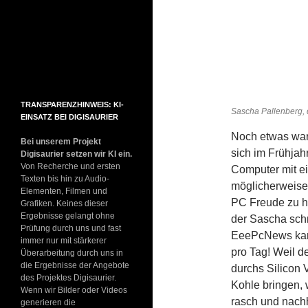
TRANSPARENZHINWEIS: KI-
Sascha Pallenberg, 
EINSATZ BEI DIGISAURIER
Noch etwas war 
Bei unserem Projekt
sich im Frühjah
Digisaurier setzen wir KI ein.
Von Recherche und ersten
Computer mit e
Texten bis hin zu Audio-
möglicherweise 
Elementen, Filmen und
PC Freude zu h
Grafiken. Keines dieser
Ergebnisse gelangt ohne
der Sascha schn
Prüfung durch uns und fast
EeePcNews kamen
immer nur mit stärkerer
pro Tag! Weil d
Überarbeitung durch uns in
die Ergebnisse der Angebote
durchs Silicon V
des Projektes Digisaurier.
Kohle bringen, 
Wenn wir Bilder oder Videos
rasch und nachha
generieren die