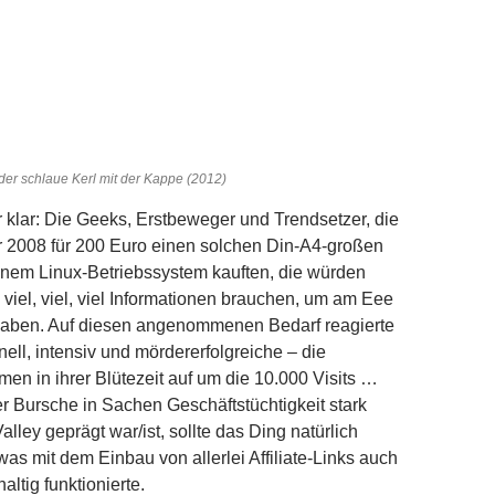
der schlaue Kerl mit der Kappe (2012)
klar: Die Geeks, Erstbeweger und Trendsetzer, die
r 2008 für 200 Euro einen solchen Din-A4-großen
inem Linux-Betriebssystem kauften, die würden
viel, viel, viel Informationen brauchen, um am Eee
aben. Auf diesen angenommenen Bedarf reagierte
ell, intensiv und mördererfolgreiche – die
 in ihrer Blütezeit auf um die 10.000 Visits …
er Bursche in Sachen Geschäftstüchtigkeit stark
alley geprägt war/ist, sollte das Ding natürlich
was mit dem Einbau von allerlei Affiliate-Links auch
ltig funktionierte.