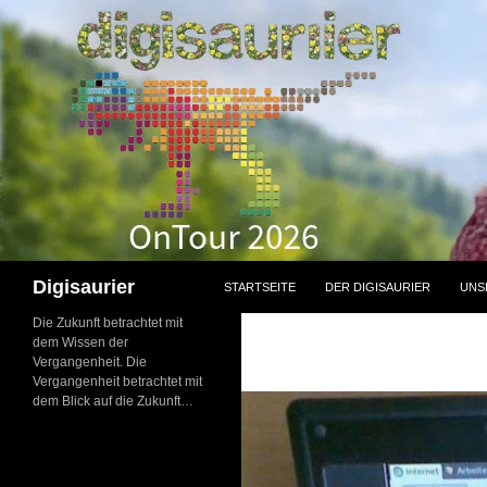
Zum
Inhalt
springen
Suchen
Digisaurier
STARTSEITE
DER DIGISAURIER
UNS
Die Zukunft betrachtet mit
dem Wissen der
Vergangenheit. Die
Vergangenheit betrachtet mit
dem Blick auf die Zukunft…
NEU: Der
Digisaurier-