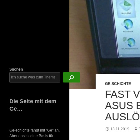
Newsletter
Suchen
GE-SCHICHTE
FAST 
Die Seite mit dem
ASUS 
Ge…
AUSLÖ
13.11.2019
Ge-schichte fängt mit "Ge" an.
Aber das ist eine Basis für