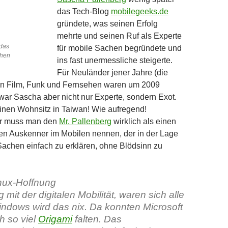
das Tech-Blog
mobilegeeks.de
gründete, was seinen Erfolg
mehrte und seinen Ruf als Experte
 das
für mobile Sachen begründete und
chen
ins fast unermessliche steigerte.
Für Neuländer jener Jahre (die
n Film, Funk und Fernsehen waren um 2009
 war Sascha aber nicht nur Experte, sondern Exot.
einen Wohnsitz in Taiwan! Wie aufregend!
er muss man den
Mr. Pallenberg
wirklich als einen
en Auskenner im Mobilen nennen, der in der Lage
 Sachen einfach zu erklären, ohne Blödsinn zu
nux-Hoffnung
g mit der digitalen Mobilität, waren sich alle
Windows wird das nix. Da konnten Microsoft
h so viel
Origami
falten. Das