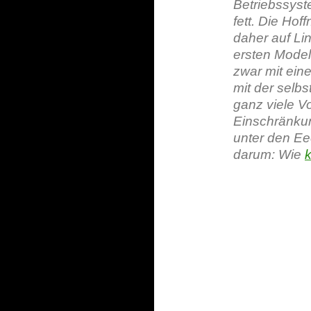
Betriebssyst
fett. Die Ho
daher auf Li
ersten Model
zwar mit ein
mit der selb
ganz viele V
Einschränku
unter den E
darum: Wie
k