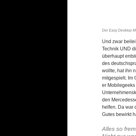
Der Easy Desktop M
Und zwar beilei
Technik UND di
überhaupt entst
des deutschspr
wollte, hat ihn 
mitgespielt. Im
er Mobilegeeks h
Unternehmensk
den Mercedesse
helfen. Da war
Gutes bewirkt h
Alles so fre