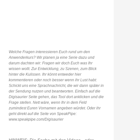
Welche Fragen interessieren Euch rund um den
Anwenderkurs? Wir planen ja eine Serie dazu und
darum dachten wir: Fragen wir doch Euch was Ihr
wissen wollt. Zur Entwicklung, zu Szenen, zum Blick
hinter die Kulissen. Ihr könnt entweder hier
kommentieren oder noch besser wenn ihr Lust habt:
Schickt uns eine Sprachnachricht, die wir dann später in
der Sendung nutzen und beantworten. Einfach auf die
Digisaurier Seite gehen, das Tool dort anklicken und die
Frage stellen. Nett wäre, wenn Ihr in dem Feld
zumindest Euren Vornamen angeben würdet. Oder ihr
geht direkt auf die Seite von SpeakPipe:
www.speakpipe.com/Digisaurier
HINWEIS: Die Sache mit den Videos - oder