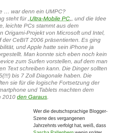
le … war denn ein UMPC?
 steht für „
Ultra-Mobile PC
„, und die Idee
ine, leichte PCs stammt aus dem
Origami-Projekt von Microsoft und Intel,
f der CeBIT 2006 präsentierten. Es ging
lität, und Apple hatte sein iPhone ja
orgestellt. Man konnte sich eben noch kein
evice zum Surfen vorstellen, auf dem man
en Text schreiben kann. Die Dinger sollten
5(!!!) bis 7 Zoll Diagonale haben. Die
ten sie für die logische Fortsetzung der
martphone und Tablets machten dem
n 2010
den Garaus
.
Wer die deutschsprachige Blogger-
Szene des vergangenen
Jahrzehnts verfolgt hat, weiß, dass
Sascha Pallenberg
wenig später