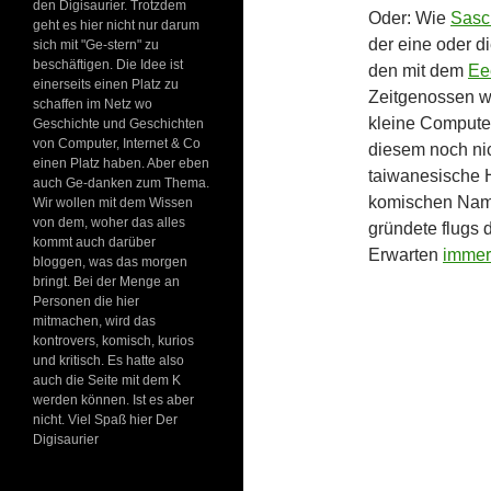
den Digisaurier. Trotzdem
Oder: Wie
Sasc
geht es hier nicht nur darum
der eine oder d
sich mit "Ge-stern" zu
beschäftigen. Die Idee ist
den mit dem
Ee
einerseits einen Platz zu
Zeitgenossen wa
schaffen im Netz wo
kleine Computer
Geschichte und Geschichten
von Computer, Internet & Co
diesem noch nic
einen Platz haben. Aber eben
taiwanesische 
auch Ge-danken zum Thema.
komischen Name
Wir wollen mit dem Wissen
von dem, woher das alles
gründete flugs
kommt auch darüber
Erwarten
immer
bloggen, was das morgen
bringt. Bei der Menge an
Personen die hier
mitmachen, wird das
kontrovers, komisch, kurios
und kritisch. Es hatte also
auch die Seite mit dem K
werden können. Ist es aber
nicht. Viel Spaß hier Der
Digisaurier