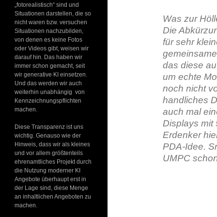
„fotorealistisch“ sind und
Situationen darstellen, die so
Was zur Höl
nicht waren bzw. versuchen
Die Abkürzung
Situationen nachzubilden,
von denen es keine Fotos
für sehr kle
oder Videos gibt, weisen wir
gemeinsamen 
darauf hin. Das haben wir
das diese au
immer schon gemacht, seit
wir generative KI einsetzen.
um echte Mobi
Und das werden wir auch
noch nicht v
weiterhin unabhängig von
handliches D
Kennzeichnungspflichten
machen.
auch mal ein
Displays mit 
Diese Transparenz ist uns
Erdenker hiel
wichtig. Genauso wie der
Hinweis, dass wir als kleines
PDA-Idee. S
und vor allem größtenteils
UMPC scho
ehrenamtliches Projekt durch
die Nutzung moderner KI
Angebote überhaupt erst in
der Lage sind, diese Menge
an inhaltlichen Angeboten zu
machen.