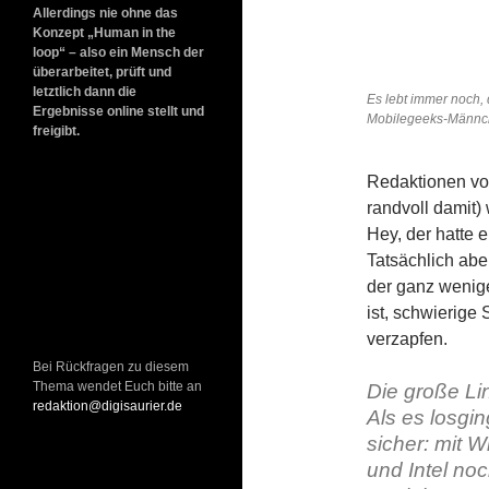
Allerdings nie ohne das
Konzept „Human in the
loop“ – also ein Mensch der
überarbeitet, prüft und
letztlich dann die
Es lebt immer noch,
Ergebnisse online stellt und
Mobilegeeks-Männ
freigibt.
Redaktionen vo
randvoll damit)
Hey, der hatte 
Tatsächlich ab
der ganz wenig
ist, schwierige
verzapfen.
Bei Rückfragen zu diesem
Thema wendet Euch bitte an
Die große Li
redaktion@digisaurier.de
Als es losgin
sicher: mit 
und Intel noc