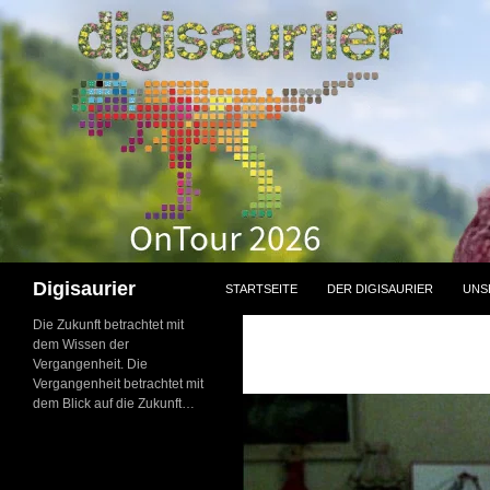
Zum
Inhalt
springen
Suchen
Digisaurier
STARTSEITE
DER DIGISAURIER
UNS
Die Zukunft betrachtet mit
dem Wissen der
Vergangenheit. Die
Vergangenheit betrachtet mit
dem Blick auf die Zukunft…
NEU: Der
Digisaurier-