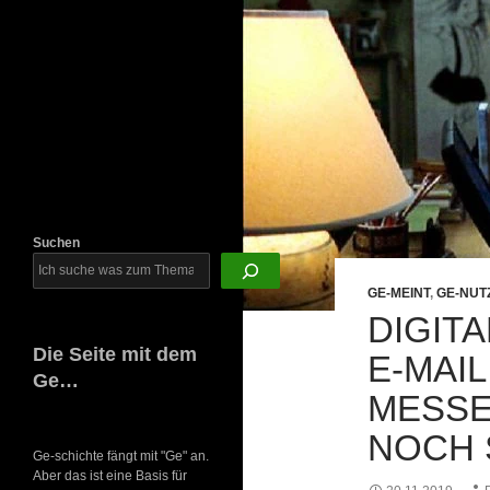
Newsletter
Suchen
GE-MEINT
,
GE-NUT
DIGIT
Die Seite mit dem
E-MAIL
Ge…
MESSE
NOCH 
Ge-schichte fängt mit "Ge" an.
Aber das ist eine Basis für