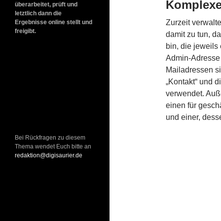
Komplexe 
überarbeitet, prüft und
letztlich dann die
Zurzeit verwalt
Ergebnisse online stellt und
freigibt.
damit zu tun, da
bin, die jeweil
Admin-Adresse 
Mailadressen si
„Kontakt“ und 
verwendet. Auße
einen für geschä
und einer, des
Bei Rückfragen zu diesem
Thema wendet Euch bitte an
redaktion@digisaurier.de