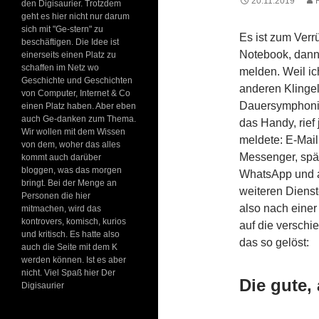
20.11.2019
den Digisaurier. Trotzdem
geht es hier nicht nur darum
sich mit "Ge-stern" zu
Es ist zum Verr
beschäftigen. Die Idee ist
Notebook, dann
einerseits einen Platz zu
schaffen im Netz wo
melden. Weil i
Geschichte und Geschichten
anderen Klingel
von Computer, Internet & Co
Dauersymphonie
einen Platz haben. Aber eben
auch Ge-danken zum Thema.
das Handy, rief
Wir wollen mit dem Wissen
meldete: E-Mail
von dem, woher das alles
Messenger, spät
kommt auch darüber
bloggen, was das morgen
WhatsApp und a
bringt. Bei der Menge an
weiteren Dienst
Personen die hier
also nach einer
mitmachen, wird das
kontrovers, komisch, kurios
auf die versch
und kritisch. Es hatte also
das so gelöst:
auch die Seite mit dem K
werden können. Ist es aber
nicht. Viel Spaß hier Der
Die gute,
Digisaurier