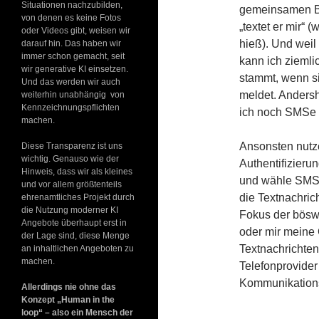
Situationen nachzubilden,
gemeinsamen Be
von denen es keine Fotos
„textet er mir“ 
oder Videos gibt, weisen wir
hieß). Und weil
darauf hin. Das haben wir
immer schon gemacht, seit
kann ich ziemli
wir generative KI einsetzen.
stammt, wenn s
Und das werden wir auch
meldet. Anders
weiterhin unabhängig von
Kennzeichnungspflichten
ich noch SMSe 
machen.
Ansonsten nutze
Diese Transparenz ist uns
wichtig. Genauso wie der
Authentifizier
Hinweis, dass wir als kleines
und wähle SMS 
und vor allem größtenteils
die Textnachrich
ehrenamtliches Projekt durch
die Nutzung moderner KI
Fokus der bösw
Angebote überhaupt erst in
oder mir meine 
der Lage sind, diese Menge
Textnachrichte
an inhaltlichen Angeboten zu
machen.
Telefonprovider
Kommunikation
Allerdings nie ohne das
Konzept „Human in the
loop“ – also ein Mensch der