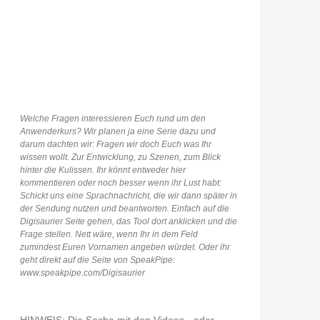
Welche Fragen interessieren Euch rund um den
Anwenderkurs? Wir planen ja eine Serie dazu und
darum dachten wir: Fragen wir doch Euch was Ihr
wissen wollt. Zur Entwicklung, zu Szenen, zum Blick
hinter die Kulissen. Ihr könnt entweder hier
kommentieren oder noch besser wenn ihr Lust habt:
Schickt uns eine Sprachnachricht, die wir dann später in
der Sendung nutzen und beantworten. Einfach auf die
Digisaurier Seite gehen, das Tool dort anklicken und die
Frage stellen. Nett wäre, wenn Ihr in dem Feld
zumindest Euren Vornamen angeben würdet. Oder ihr
geht direkt auf die Seite von SpeakPipe:
www.speakpipe.com/Digisaurier
HINWEIS: Die Sache mit den Videos - oder