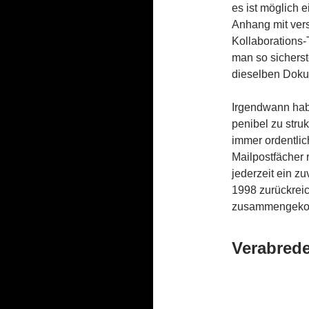
es ist möglich 
Anhang mit verse
Kollaborations-
man so sicherst
dieselben Doku
Irgendwann hab
penibel zu stru
immer ordentlic
Mailpostfächer 
jederzeit ein z
1998 zurückreic
zusammengek
Verabred