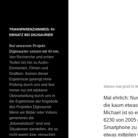
TRANSPARENZHINWEIS: KI-
EINSATZ BEI DIGISAURIER
Bei unserem Projekt
Digisaurier setzen wir KI ein.
Von Recherche und ersten
Texten bis hin zu Audio-
Elementen, Filmen und
Grafiken. Keines dieser
Ergebnisse gelangt ohne
Prüfung durch uns und fast
Waren mal groß in M
immer nur mit stärkerer
Überarbeitung durch uns in
Mal ehrlich: Nu
die Ergebnisse der Angebote
die kaum etwas
des Projektes Digisaurier.
Michael ist so e
Wenn wir Bilder oder Videos
generieren die
6230 von 2005 u
„fotorealistisch“ sind und
Smartphone zu 
Situationen darstellen, die so
etwas mitteilen
nicht waren bzw. versuchen