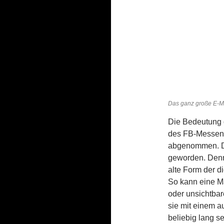
Das ganz große E-Ma
Die Bedeutung 
des FB-Messeng
abgenommen. Da
geworden. Denn
alte Form der d
So kann eine Ma
oder unsichtba
sie mit einem au
beliebig lang s