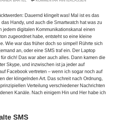
RAINER BARTEL
KOMMENTAR HINTERLASSEN
ücktwerden: Dauernd klingelt was! Mal ist es das
 das Handy, und auch die Smartwatch hat was zu
ch jedem digitalen Kommunikationskanal einen
ton zugeordnet habe, entsteht so eine kleine
. Wie war das früher doch so simpel! Rührte sich
 jemand an, oder eine SMS traf ein. Der Laptop
 für dich! Das war aber auch alles. Dann kamen die
er Skype, und inzwischen ist ja jeder auf
uf Facebook vertreten – wenn ich sogar noch auf
en der klingelnden Art. Das schreit nach Ordnung,
 prinzipiellen Verteilung verschiedener Nachrichten
iedenen Kanäle. Nach einigem Hin und Her habe ich
 alte SMS