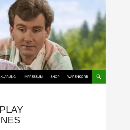
RKLÄRUNG
IMPRESSUM
SHOP
WARENKORB
LAY D
ES F