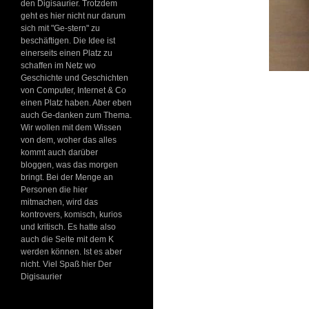
den Digisaurier. Trotzdem
geht es hier nicht nur darum
sich mit "Ge-stern" zu
beschäftigen. Die Idee ist
einerseits einen Platz zu
schaffen im Netz wo
Geschichte und Geschichten
von Computer, Internet & Co
einen Platz haben. Aber eben
auch Ge-danken zum Thema.
Wir wollen mit dem Wissen
von dem, woher das alles
kommt auch darüber
bloggen, was das morgen
bringt. Bei der Menge an
Personen die hier
mitmachen, wird das
kontrovers, komisch, kurios
und kritisch. Es hatte also
auch die Seite mit dem K
werden können. Ist es aber
nicht. Viel Spaß hier Der
Digisaurier