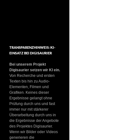
TRANSPARENZHINWEIS: KI-
EINSATZ BEI DIGISAURIER
Bei unserem Projekt
Digisaurier setzen wir KI ein.
Von Recherche und ersten
Texten bis hin zu Audio-
Elementen, Filmen und
Grafiken. Keines dieser
Ergebnisse gelangt ohne
Prüfung durch uns und fast
immer nur mit stärkerer
Überarbeitung durch uns in
die Ergebnisse der Angebote
des Projektes Digisaurier.
Wenn wir Bilder oder Videos
generieren die