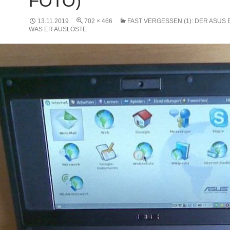
OTO)
13.11.2019
702 × 466
FAST VERGESSEN (1): DER ASUS
WAS ER AUSLÖSTE