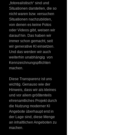
„fotorealistisch“ sind und
Situationen darstellen, die so
nicht waren bzw. versuchen
Situationen nachzubilden,
von denen es keine Fotos
oder Videos gibt, weisen wir
darauf hin. Das haben wir
immer schon gemacht, seit
wir generative KI einsetzen.
Und das werden wir auch
weiterhin unabhängig von
Kennzeichnungspflichten
machen.
Diese Transparenz ist uns
wichtig. Genauso wie der
Hinweis, dass wir als kleines
und vor allem größtenteils
ehrenamtliches Projekt durch
die Nutzung moderner KI
Angebote überhaupt erst in
der Lage sind, diese Menge
an inhaltlichen Angeboten zu
machen.