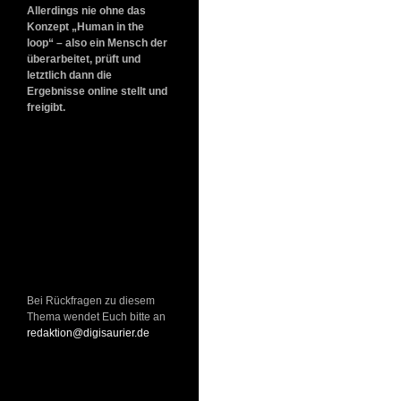
Allerdings nie ohne das
Konzept „Human in the
loop“ – also ein Mensch der
überarbeitet, prüft und
letztlich dann die
Ergebnisse online stellt und
freigibt.
Bei Rückfragen zu diesem
Thema wendet Euch bitte an
redaktion@digisaurier.de