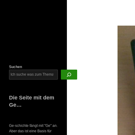
Newsletter
Suchen
Die Seite mit dem
Ge…
Ge-schichte fängt mit "Ge" an.
Aber das ist eine Basis für