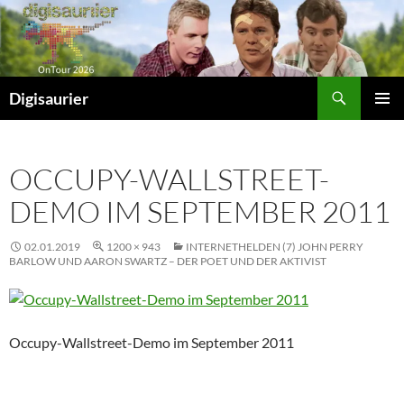
Zum
Inhalt
springen
Suchen
Digisaurier
PRIMÄR
MENÜ
OCCUPY-WALLSTREET-
DEMO IM SEPTEMBER 2011
02.01.2019
1200 × 943
INTERNETHELDEN (7) JOHN PERRY
BARLOW UND AARON SWARTZ – DER POET UND DER AKTIVIST
Occupy-Wallstreet-Demo im September 2011