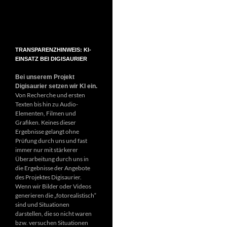
TRANSPARENZHINWEIS: KI-
EINSATZ BEI DIGISAURIER
Bei unserem Projekt
Digisaurier setzen wir KI ein.
Von Recherche und ersten
Texten bis hin zu Audio-
Elementen, Filmen und
Grafiken. Keines dieser
Ergebnisse gelangt ohne
Prüfung durch uns und fast
immer nur mit stärkerer
Überarbeitung durch uns in
die Ergebnisse der Angebote
des Projektes Digisaurier.
Wenn wir Bilder oder Videos
generieren die „fotorealistisch“
sind und Situationen
darstellen, die so nicht waren
bzw. versuchen Situationen