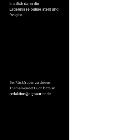
letztlich dann die
Ergebnisse online stellt und
freigibt.
Bei Rückfragen zu diesem
Thema wendet Euch bitte an
redaktion@digisaurier.de