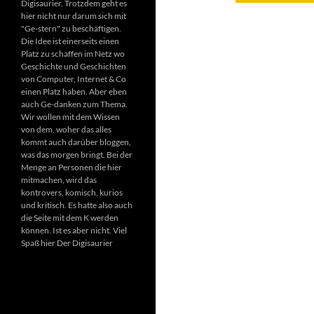
Digisaurier. Trotzdem geht es
hier nicht nur darum sich mit
"Ge-stern" zu beschäftigen.
Die Idee ist einerseits einen
Platz zu schaffen im Netz wo
Geschichte und Geschichten
von Computer, Internet & Co
einen Platz haben. Aber eben
auch Ge-danken zum Thema.
Wir wollen mit dem Wissen
von dem, woher das alles
kommt auch darüber bloggen,
was das morgen bringt. Bei der
Menge an Personen die hier
mitmachen, wird das
kontrovers, komisch, kurios
und kritisch. Es hatte also auch
die Seite mit dem K werden
können. Ist es aber nicht. Viel
Spaß hier Der Digisaurier