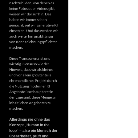
nachzubilden, von denen es
keine Fotos oder Videos gibt,
weisen wir darauf hin. Das
haben wir immer schon
gemacht, seit wir generative KI
einsetzen. Und das werden wir
auch weiterhin unabhängig
von Kennzeichnungspflichten
machen.
Diese Transparenz ist uns
wichtig. Genauso wie der
Hinweis, dass wir als kleines
und vor allem größtenteils
ehrenamtliches Projekt durch
die Nutzung moderner KI
Angebote überhaupt erst in
der Lage sind, diese Menge an
inhaltlichen Angeboten zu
machen.
Allerdings nie ohne das
Konzept „Human in the
loop“ – also ein Mensch der
überarbeitet, prüft und