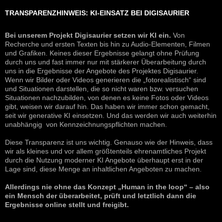
TRANSPARENZHINWEIS: KI-EINSATZ BEI DIGISAURIER
Bei unserem Projekt Digisaurier setzen wir KI ein.
Von
Recherche und ersten Texten bis hin zu Audio-Elementen, Filmen
und Grafiken. Keines dieser Ergebnisse gelangt ohne Prüfung
durch uns und fast immer nur mit stärkerer Überarbeitung durch
uns in die Ergebnisse der Angebote des Projektes Digisaurier.
Wenn wir Bilder oder Videos generieren die „fotorealistisch“ sind
und Situationen darstellen, die so nicht waren bzw. versuchen
Situationen nachzubilden, von denen es keine Fotos oder Videos
gibt, weisen wir darauf hin. Das haben wir immer schon gemacht,
seit wir generative KI einsetzen. Und das werden wir auch weiterhin
unabhängig von Kennzeichnungspflichten machen.
Diese Transparenz ist uns wichtig. Genauso wie der Hinweis, dass
wir als kleines und vor allem größtenteils ehrenamtliches Projekt
durch die Nutzung moderner KI Angebote überhaupt erst in der
Lage sind, diese Menge an inhaltlichen Angeboten zu machen.
Allerdings nie ohne das Konzept „Human in the loop“ – also
ein Mensch der überarbeitet, prüft und letztlich dann die
Ergebnisse online stellt und freigibt.