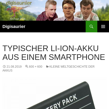
Zum
Inhalt
springen
Suchen
Digisaurier
PRIMÄR
MENÜ
TYPISCHER LI-ION-AKKU
AUS EINEM SMARTPHONE
21.08.2019
600 × 600
KLEINE WELTGESCHICHTE DER
AKKUS