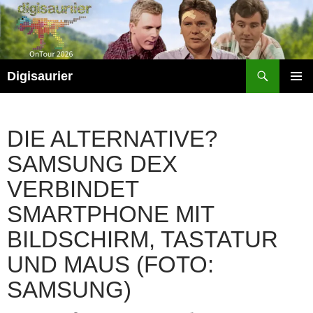
Zum
Inhalt
springen
Suchen
Digisaurier
PRIMÄR
MENÜ
DIE ALTERNATIVE?
SAMSUNG DEX
VERBINDET
SMARTPHONE MIT
BILDSCHIRM, TASTATUR
UND MAUS (FOTO:
SAMSUNG)