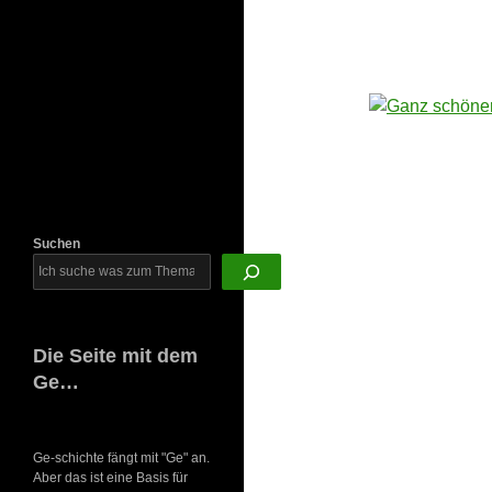
Newsletter
Suchen
Die Seite mit dem
Ge…
Ge-schichte fängt mit "Ge" an.
Aber das ist eine Basis für