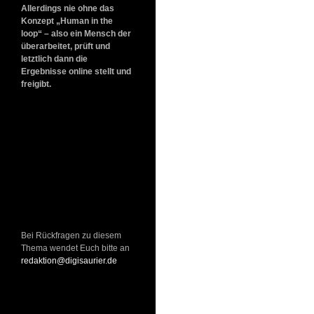
Allerdings nie ohne das
Konzept „Human in the
loop“ – also ein Mensch der
überarbeitet, prüft und
letztlich dann die
Ergebnisse online stellt und
freigibt.
Bei Rückfragen zu diesem
Thema wendet Euch bitte an
redaktion@digisaurier.de