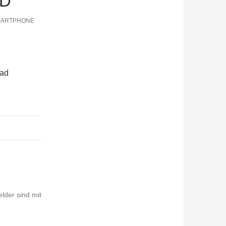
AD
ARTPHONE O
Pad
elder sind mit