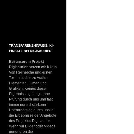
TRANSPARENZHINWEIS: KI-
EINSATZ BEI DIGISAURIER
Bei unserem Projekt
Digisaurier setzen wir KI ein.
Von Recherche und ersten
Texten bis hin zu Audio-
Elementen, Filmen und
Grafiken. Keines dieser
Ergebnisse gelangt ohne
Prüfung durch uns und fast
immer nur mit stärkerer
Überarbeitung durch uns in
die Ergebnisse der Angebote
des Projektes Digisaurier.
Wenn wir Bilder oder Videos
generieren die