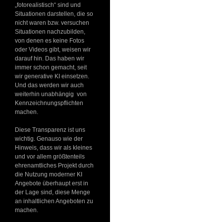
„fotorealistisch“ sind und
Situationen darstellen, die so
nicht waren bzw. versuchen
Situationen nachzubilden,
von denen es keine Fotos
oder Videos gibt, weisen wir
darauf hin. Das haben wir
immer schon gemacht, seit
wir generative KI einsetzen.
Und das werden wir auch
weiterhin unabhängig von
Kennzeichnungspflichten
machen.
Diese Transparenz ist uns
wichtig. Genauso wie der
Hinweis, dass wir als kleines
und vor allem größtenteils
ehrenamtliches Projekt durch
die Nutzung moderner KI
Angebote überhaupt erst in
der Lage sind, diese Menge
an inhaltlichen Angeboten zu
machen.