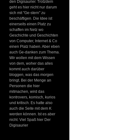
den Digisaurier. Trotzdem
geht es hier nicht nur darum
sich mit "Ge-stern" zu
beschäftigen. Die Idee ist
einerseits einen Platz zu
schaffen im Netz wo
Geschichte und Geschichten
von Computer, Internet & Co
einen Platz haben. Aber eben
auch Ge-danken zum Thema.
Wir wollen mit dem Wissen
von dem, woher das alles
kommt auch darüber
bloggen, was das morgen
bringt. Bei der Menge an
Personen die hier
mitmachen, wird das
kontrovers, komisch, kurios
und kritisch. Es hatte also
auch die Seite mit dem K
werden können. Ist es aber
nicht. Viel Spaß hier Der
Digisaurier