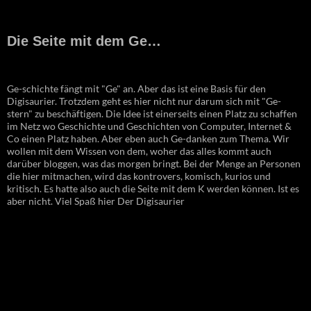
Die Seite mit dem Ge…
Ge-schichte fängt mit "Ge" an. Aber das ist eine Basis für den
Digisaurier. Trotzdem geht es hier nicht nur darum sich mit "Ge-
stern" zu beschäftigen. Die Idee ist einerseits einen Platz zu schaffen
im Netz wo Geschichte und Geschichten von Computer, Internet &
Co einen Platz haben. Aber eben auch Ge-danken zum Thema. Wir
wollen mit dem Wissen von dem, woher das alles kommt auch
darüber bloggen, was das morgen bringt. Bei der Menge an Personen
die hier mitmachen, wird das kontrovers, komisch, kurios und
kritisch. Es hatte also auch die Seite mit dem K werden können. Ist es
aber nicht. Viel Spaß hier Der Digisaurier