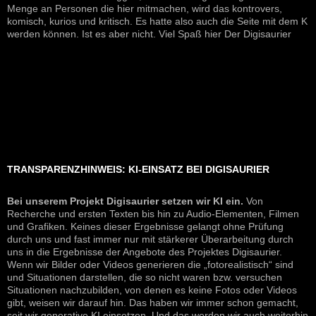
Menge an Personen die hier mitmachen, wird das kontrovers,
komisch, kurios und kritisch. Es hatte also auch die Seite mit dem K
werden können. Ist es aber nicht. Viel Spaß hier Der Digisaurier
TRANSPARENZHINWEIS: KI-EINSATZ BEI DIGISAURIER
Bei unserem Projekt Digisaurier setzen wir KI ein.
Von
Recherche und ersten Texten bis hin zu Audio-Elementen, Filmen
und Grafiken. Keines dieser Ergebnisse gelangt ohne Prüfung
durch uns und fast immer nur mit stärkerer Überarbeitung durch
uns in die Ergebnisse der Angebote des Projektes Digisaurier.
Wenn wir Bilder oder Videos generieren die „fotorealistisch“ sind
und Situationen darstellen, die so nicht waren bzw. versuchen
Situationen nachzubilden, von denen es keine Fotos oder Videos
gibt, weisen wir darauf hin. Das haben wir immer schon gemacht,
seit wir generative KI einsetzen. Und das werden wir auch weiterhin