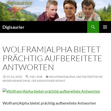
Zum
Inhalt
springen
Suchen
Digisaurier
PRIMÄR
MENÜ
WOLFRAM|ALPHA BIETET
PRÄCHTIG AUFBEREITETE
ANTWORTEN
05.02.2020
748 × 838
WOLFRAM|ALPHA, DIE FANTASTISCHE
WISSENSMASCHINE, DIE KAUM EINER KENNT
Wolfram|Alpha bietet prächtig aufbereitete Antworten