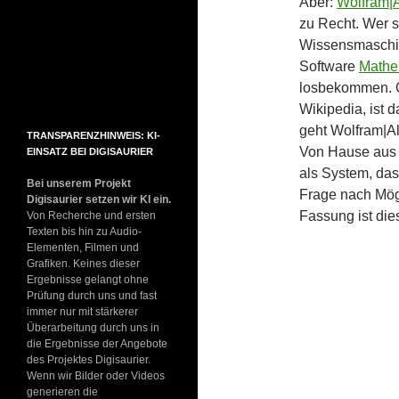
Aber:
Wolfram|
zu Recht. Wer s
Wissensmaschin
Software
Mathe
losbekommen. G
Wikipedia, ist 
geht Wolfram|Al
TRANSPARENZHINWEIS: KI-
Von Hause aus 
EINSATZ BEI DIGISAURIER
als System, das
Bei unserem Projekt
Frage nach Mögl
Digisaurier setzen wir KI ein.
Fassung ist di
Von Recherche und ersten
Texten bis hin zu Audio-
Elementen, Filmen und
Grafiken. Keines dieser
Ergebnisse gelangt ohne
Prüfung durch uns und fast
immer nur mit stärkerer
Überarbeitung durch uns in
die Ergebnisse der Angebote
des Projektes Digisaurier.
Wenn wir Bilder oder Videos
generieren die