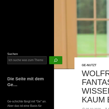
Newsletter
Suchen
GE-NUTZT
WOLFR
Die Seite mit dem
FANTA
Ge…
WISSE
KAUM 
Ge-schichte fängt mit "Ge" an.
Aber das ist eine Basis für