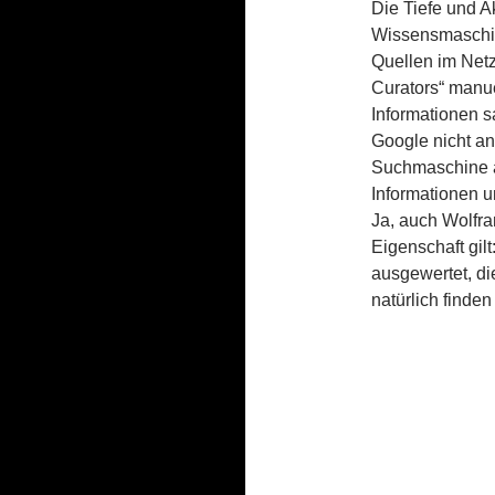
Die Tiefe und A
Wissensmaschine
Quellen im Netz
Curators“ manu
Informationen s
Google nicht a
Suchmaschine al
Informationen u
Ja, auch Wolfra
Eigenschaft gilt
ausgewertet, die
natürlich finden