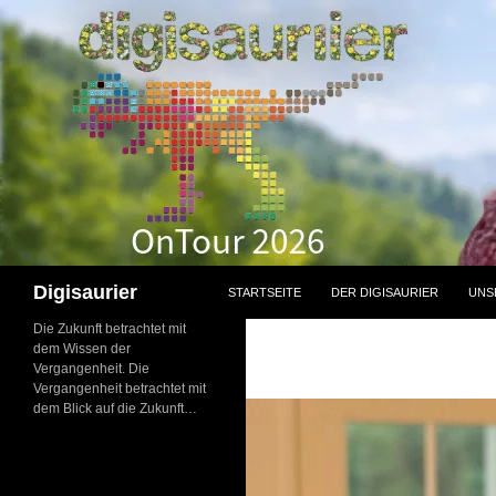
Zum
Inhalt
springen
Suchen
Digisaurier
STARTSEITE
DER DIGISAURIER
UNS
Die Zukunft betrachtet mit
dem Wissen der
Vergangenheit. Die
Vergangenheit betrachtet mit
dem Blick auf die Zukunft…
NEU: Der
Digisaurier-