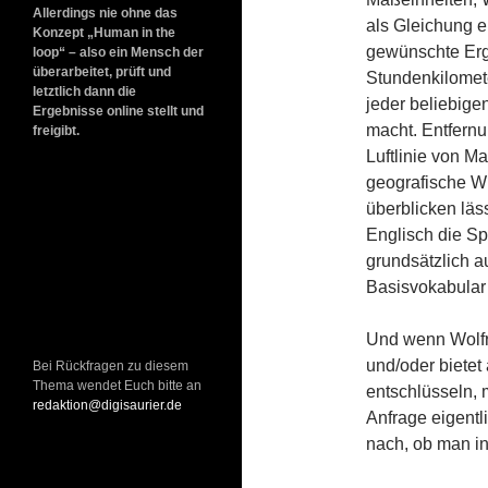
Allerdings nie ohne das
als Gleichung e
Konzept „Human in the
gewünschte Erg
loop“ – also ein Mensch der
überarbeitet, prüft und
Stundenkilomet
letztlich dann die
jeder beliebig
Ergebnisse online stellt und
macht. Entfernu
freigibt.
Luftlinie von M
geografische Wi
überblicken läs
Englisch die Sp
grundsätzlich 
Basisvokabular 
Und wenn Wolfra
und/oder bietet
Bei Rückfragen zu diesem
Thema wendet Euch bitte an
entschlüsseln,
redaktion@digisaurier.de
Anfrage eigentl
nach, ob man in