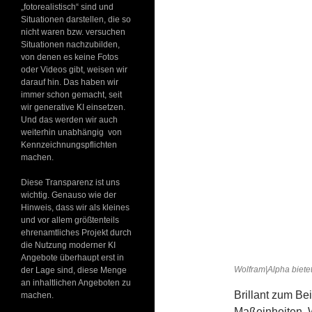
„fotorealistisch“ sind und
Situationen darstellen, die so
nicht waren bzw. versuchen
Situationen nachzubilden,
von denen es keine Fotos
oder Videos gibt, weisen wir
darauf hin. Das haben wir
immer schon gemacht, seit
wir generative KI einsetzen.
Und das werden wir auch
weiterhin unabhängig von
Kennzeichnungspflichten
machen.
Diese Transparenz ist uns
wichtig. Genauso wie der
Hinweis, dass wir als kleines
und vor allem größtenteils
ehrenamtliches Projekt durch
die Nutzung moderner KI
Angebote überhaupt erst in
Wolfram|Alpha bietet
der Lage sind, diese Menge
an inhaltlichen Angeboten zu
Brillant zum Be
machen.
Maßeinheiten, 