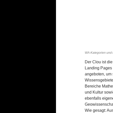
WA-Kategorien und 
Der Clou ist die
Landing Pages 
angeboten, um s
Wissensgebieten
Bereiche Mathem
und Kultur sowi
ebenfalls eige
Geowissenschaf
Wie gesagt: Aus