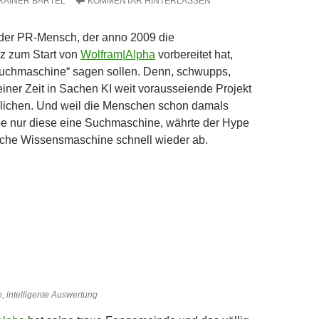
RAINER BARTEL
KOMMENTAR HINTERLASSEN
e der PR-Mensch, der anno 2009 die
z zum Start von
Wolfram|Alpha
vorbereitet hat,
„Suchmaschine“ sagen sollen. Denn, schwupps,
iner Zeit in Sachen KI weit vorausseiende Projekt
glichen. Und weil die Menschen schon damals
be nur diese eine Suchmaschine, währte der Hype
ische Wissensmaschine schnell wieder ab.
 intelligente Auswertung