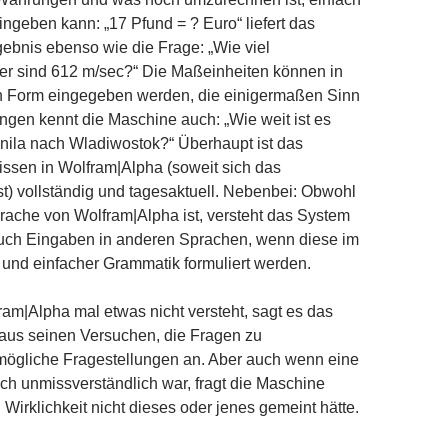
ingeben kann: „17 Pfund = ? Euro“ liefert das
ebnis ebenso wie die Frage: „Wie viel
er sind 612 m/sec?“ Die Maßeinheiten können in
en Form eingegeben werden, die einigermaßen Sinn
ngen kennt die Maschine auch: „Wie weit ist es
anila nach Wladiwostok?“ Überhaupt ist das
ssen in Wolfram|Alpha (soweit sich das
st) vollständig und tagesaktuell. Nebenbei: Obwohl
rache von Wolfram|Alpha ist, versteht das System
auch Eingaben in anderen Sprachen, wenn diese im
und einfacher Grammatik formuliert werden.
m|Alpha mal etwas nicht versteht, sagt es das
 aus seinen Versuchen, die Fragen zu
 mögliche Fragestellungen an. Aber auch wenn eine
ich unmissverständlich war, fragt die Maschine
 Wirklichkeit nicht dieses oder jenes gemeint hätte.