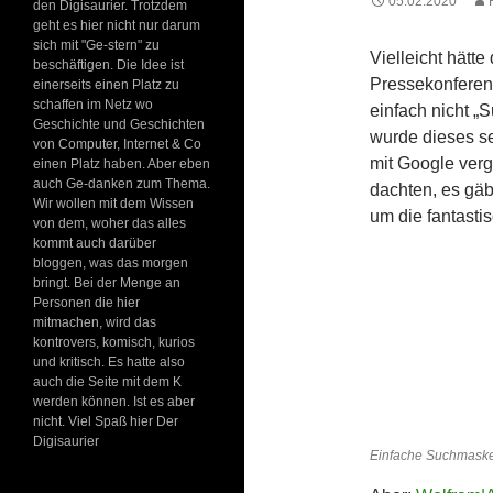
05.02.2020
den Digisaurier. Trotzdem
geht es hier nicht nur darum
sich mit "Ge-stern" zu
Vielleicht hätt
beschäftigen. Die Idee ist
Pressekonferen
einerseits einen Platz zu
schaffen im Netz wo
einfach nicht 
Geschichte und Geschichten
wurde dieses se
von Computer, Internet & Co
mit Google ver
einen Platz haben. Aber eben
auch Ge-danken zum Thema.
dachten, es gä
Wir wollen mit dem Wissen
um die fantast
von dem, woher das alles
kommt auch darüber
bloggen, was das morgen
bringt. Bei der Menge an
Personen die hier
mitmachen, wird das
kontrovers, komisch, kurios
und kritisch. Es hatte also
auch die Seite mit dem K
werden können. Ist es aber
nicht. Viel Spaß hier Der
Digisaurier
Einfache Suchmaske,