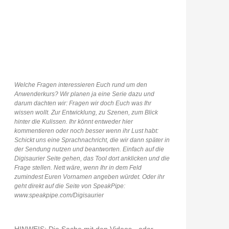
Welche Fragen interessieren Euch rund um den
Anwenderkurs? Wir planen ja eine Serie dazu und
darum dachten wir: Fragen wir doch Euch was Ihr
wissen wollt. Zur Entwicklung, zu Szenen, zum Blick
hinter die Kulissen. Ihr könnt entweder hier
kommentieren oder noch besser wenn ihr Lust habt:
Schickt uns eine Sprachnachricht, die wir dann später in
der Sendung nutzen und beantworten. Einfach auf die
Digisaurier Seite gehen, das Tool dort anklicken und die
Frage stellen. Nett wäre, wenn Ihr in dem Feld
zumindest Euren Vornamen angeben würdet. Oder ihr
geht direkt auf die Seite von SpeakPipe:
www.speakpipe.com/Digisaurier
HINWEIS: Die Sache mit den Videos - oder