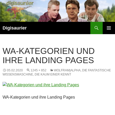
Zum
Inhalt
springen
Suchen
Digisaurier
PRIMÄR
MENÜ
WA-KATEGORIEN UND
IHRE LANDING PAGES
05.02.2020
1245 × 852
WOLFRAM|ALPHA, DIE FANTASTISCHE
WISSENSMASCHINE, DIE KAUM EINER KENNT
WA-Kategorien und ihre Landing Pages