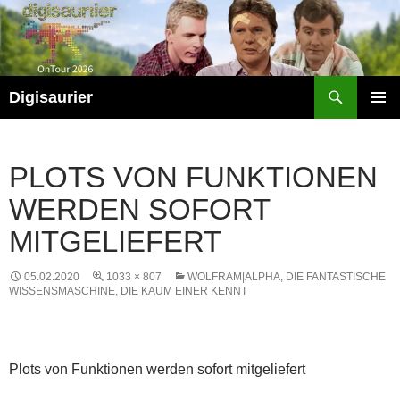
Zum
Inhalt
springen
Suchen
Digisaurier
PRIMÄR
MENÜ
PLOTS VON FUNKTIONEN
WERDEN SOFORT
MITGELIEFERT
05.02.2020
1033 × 807
WOLFRAM|ALPHA, DIE FANTASTISCHE
WISSENSMASCHINE, DIE KAUM EINER KENNT
Plots von Funktionen werden sofort mitgeliefert