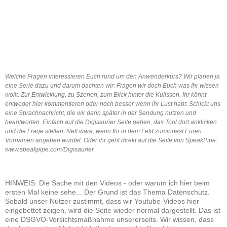
Welche Fragen interessieren Euch rund um den Anwenderkurs? Wir planen ja
eine Serie dazu und darum dachten wir: Fragen wir doch Euch was Ihr wissen
wollt. Zur Entwicklung, zu Szenen, zum Blick hinter die Kulissen. Ihr könnt
entweder hier kommentieren oder noch besser wenn ihr Lust habt: Schickt uns
eine Sprachnachricht, die wir dann später in der Sendung nutzen und
beantworten. Einfach auf die Digisaurier Seite gehen, das Tool dort anklicken
und die Frage stellen. Nett wäre, wenn Ihr in dem Feld zumindest Euren
Vornamen angeben würdet. Oder ihr geht direkt auf die Seite von SpeakPipe:
www.speakpipe.com/Digisaurier
HINWEIS: Die Sache mit den Videos - oder warum ich hier beim
ersten Mal keine sehe... Der Grund ist das Thema Datenschutz.
Sobald unser Nutzer zustimmt, dass wir Youtube-Videos hier
eingebettet zeigen, wird die Seite wieder normal dargestellt. Das ist
eine DSGVO-Vorsichtsmaßnahme unsererseits. Wir wissen, dass