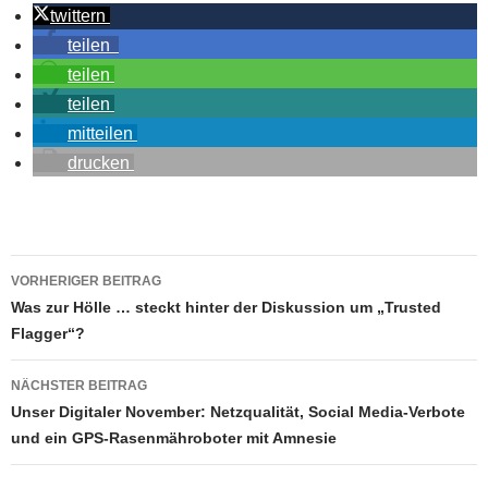
twittern
teilen
teilen
teilen
mitteilen
drucken
Beitragsnavigation
VORHERIGER BEITRAG
Was zur Hölle … steckt hinter der Diskussion um „Trusted
Flagger“?
NÄCHSTER BEITRAG
Unser Digitaler November: Netzqualität, Social Media-Verbote
und ein GPS-Rasenmähroboter mit Amnesie