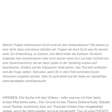
Welche Fragen interessieren Euch rund um den Anwenderkurs? Wir planen ja
eine Serie dazu und darum dachten wir: Fragen wir doch Euch was Ihr wissen
wollt. Zur Entwicklung, zu Szenen, zum Blick hinter die Kulissen. Ihr könnt
entweder hier kommentieren oder noch besser wenn ihr Lust habt: Schickt uns
eine Sprachnachricht, die wir dann später in der Sendung nutzen und
beantworten. Einfach auf die Digisaurier Seite gehen, das Tool dort anklicken
und die Frage stellen. Nett wäre, wenn Ihr in dem Feld zumindest Euren
Vornamen angeben würdet. Oder ihr geht direkt auf die Seite von SpeakPipe:
www.speakpipe.com/Digisaurier
HINWEIS: Die Sache mit den Videos - oder warum ich hier beim
ersten Mal keine sehe... Der Grund ist das Thema Datenschutz. Sobald
unser Nutzer zustimmt, dass wir Youtube-Videos hier eingebettet
zeigen, wird die Seite wieder normal dargestellt. Das ist eine DSGVO-