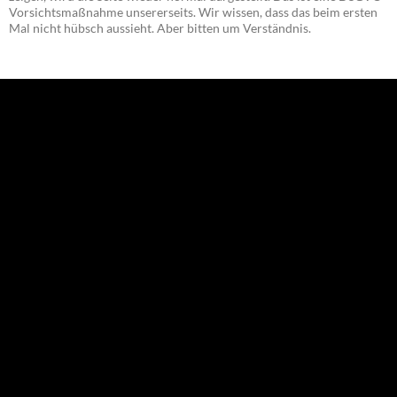
Vorsichtsmaßnahme unsererseits. Wir wissen, dass das beim ersten
Mal nicht hübsch aussieht. Aber bitten um Verständnis.
NEU: Der Digisaurier-Newsletter