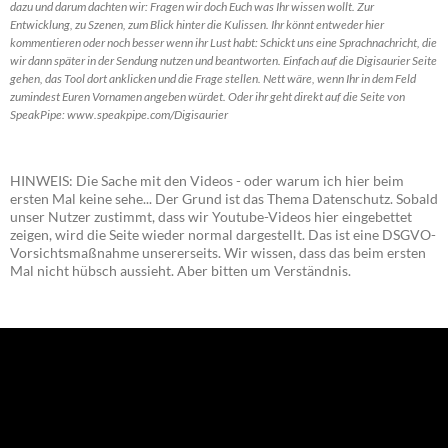
dazu und darum dachten wir: Fragen wir doch Euch was Ihr wissen wollt. Zur
Entwicklung, zu Szenen, zum Blick hinter die Kulissen. Ihr könnt entweder hier
kommentieren oder noch besser wenn ihr Lust habt: Schickt uns eine Sprachnachricht, die
wir dann später in der Sendung nutzen und beantworten. Einfach auf die Digisaurier Seite
gehen, das Tool dort anklicken und die Frage stellen. Nett wäre, wenn Ihr in dem Feld
zumindest Euren Vornamen angeben würdet. Oder ihr geht direkt auf die Seite von
SpeakPipe: www.speakpipe.com/Digisaurier
HINWEIS: Die Sache mit den Videos - oder warum ich hier beim
ersten Mal keine sehe... Der Grund ist das Thema Datenschutz. Sobald
unser Nutzer zustimmt, dass wir Youtube-Videos hier eingebettet
zeigen, wird die Seite wieder normal dargestellt. Das ist eine DSGVO-
Vorsichtsmaßnahme unsererseits. Wir wissen, dass das beim ersten
Mal nicht hübsch aussieht. Aber bitten um Verständnis.
NEU: Der Digisaurier-Newsletter