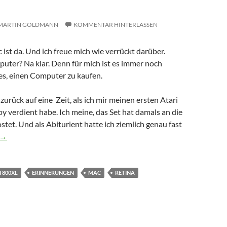
MARTIN GOLDMANN
KOMMENTAR HINTERLASSEN
ist da. Und ich freue mich wie verrückt darüber.
uter? Na klar. Denn für mich ist es immer noch
s, einen Computer zu kaufen.
zurück auf eine Zeit, als ich mir meinen ersten Atari
y verdient habe. Ich meine, das Set hat damals an die
tet. Und als Abiturient hatte ich ziemlich genau fast
puter mit dem Kleinlaster zu tun hat
→
I 800XL
ERINNERUNGEN
MAC
RETINA