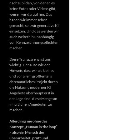
nachzubilden, von denen es
keine Fotos oder Videos gibt,
weisen wir darauf hin. Das
haben wir immer schon
gemacht, seit wir generative KI
einsetzen. Und das werden wir
auch weiterhin unabhängig
von Kennzeichnungspflichten
machen.
Diese Transparenz ist uns
wichtig. Genauso wie der
Hinweis, dass wir als kleines
und vor allem größtenteils
ehrenamtliches Projekt durch
die Nutzung moderner KI
Angebote überhaupt erst in
der Lage sind, diese Menge an
inhaltlichen Angeboten zu
machen.
Allerdings nie ohne das
Konzept „Human in the loop“
– also ein Mensch der
überarbeitet, prüft und