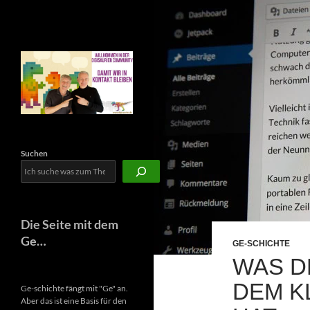
Newsletter
Suchen
Die Seite mit dem
Ge…
GE-SCHICHTE
WAS D
DEM K
Ge-schichte fängt mit "Ge" an.
Aber das ist eine Basis für den