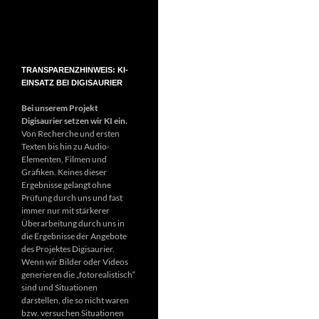
TRANSPARENZHINWEIS: KI-
EINSATZ BEI DIGISAURIER
Bei unserem Projekt
Digisaurier setzen wir KI ein.
Von Recherche und ersten
Texten bis hin zu Audio-
Elementen, Filmen und
Grafiken. Keines dieser
Ergebnisse gelangt ohne
Prüfung durch uns und fast
immer nur mit stärkerer
Überarbeitung durch uns in
die Ergebnisse der Angebote
des Projektes Digisaurier.
Wenn wir Bilder oder Videos
generieren die „fotorealistisch“
sind und Situationen
darstellen, die so nicht waren
bzw. versuchen Situationen