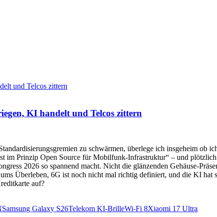
en, KI handelt und Telcos zittern
tandardisierungsgremien zu schwärmen, überlege ich insgeheim ob ich 
 im Prinzip Open Source für Mobilfunk-Infrastruktur“ – und plötzlich
ongress 2026 so spannend macht. Nicht die glänzenden Gehäuse-Präsen
s Überleben, 6G ist noch nicht mal richtig definiert, und die KI hat s
reditkarte auf?
N
Samsung Galaxy S26
Telekom KI-Brille
Wi-Fi 8
Xiaomi 17 Ultra