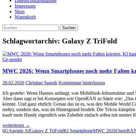
Datenschutzerklärung
Impressum
Shop
Warenkorb
Suchen
nach:
Schlagwortarchiv: Galaxy Z TriFold
Ge-sendet
MWC 2026: Wenn Smartphones noch mehr Falten krieg
28.02.2026
Christian Spanik
Kommentar hinterlassen
Ich gestehe: Wenn Hannes anfängt, von Mobilfunk-Infrastruktur und S
Aber dann sagt er bei Konzepten wie OpenRAN so Sätze wie: „Das ist
könnte. Und ganz ehrlich: Genau das ist es, was den Mobile World C
mehr), sondern das, was im Hintergrund brodelt. Die Telcos kämpfen um
kauft mein Handy eigentlich sein Zubehör einfach selbst mit meiner K
MWC
weiterlesen
→
2026:
6G
Agentic AI
Galaxy Z TriFold
KI Smartphone
MWC 2026
OpenRA
Wenn