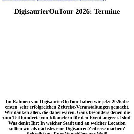
–
Trends
DigisaurierOnTour 2026: Termine
und
Gadgets
2018
–
Livesendung
HuffPost
Im Rahmen von DigisaurierOnTour haben wir jetzt 2026 die
ersten, sehr erfolgreichen Zeitreise-Veranstaltungen gemacht.
Wir danken allen, die dabei waren. Ganz besonders denen die
zum Teil hunderte von Kilometern für den Event angereist sind.
Was denkt Ihr: In welcher Stadt und an welcher Location
sollten wir als nächstes eine Digisaurer-Zeitreise machen?
Schreibt uns Eure Vorschläge per Mail!