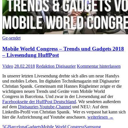
Ge-sendet
Mobile World Congress – Trends und Gadgets 2018
– Livesendung HuffPost
Video
28.02.2018
Redaktion Digisaurier
Kommentar hinterlassen
In unserer letzten Livesendung drehte sich alles um neue Handys
und mobiles Leben. Im digitalen Technikmagazin mit Digisaurier
Christian Spanik. Gemeinsam mit Hannes Rügheimer zeigte er die
wichtigsten neuen Trends und Geräte vom Mobile World
Congress in Barcelona. Und zwar in der Livesendung auf der
Facebookseite der HuffPost Deutschland
. Wir sendeten außerdem
auf dem
Digisaurier-Youtube-Channel
und NEU: Auf dem
LinkedIn-Profil von Christian Spanik. Wer es verpasst hat kann sich
Mobile
hier die Aufzeichnung auf Youtube anschauen.
weiterlesen
→
World
5G
Barcelona
Gadgets
Mobile World Congress
Samsung
Congress