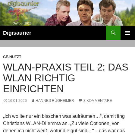
Zum
Inhalt
springen
Suchen
Digisaurier
PRIMÄR
MENÜ
GE-NUTZT
WLAN-PRAXIS TEIL 2: DAS
WLAN RICHTIG
EINRICHTEN
16.01.2026
HANNES RÜGHEIMER
3 KOMMENTARE
„Ich wollte nur ein bisschen was aufräumen…“, damit fing
Christians WLAN-Dilemma an. „Zu viele Optionen, von
denen ich nicht weiß, wofür die gut sind…“ – das war das