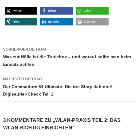
twittern
teilen
teilen
teilen
mitteilen
drucken
Beitragsnavigation
VORHERIGER BEITRAG
Was zur Hölle ist die Toniebox – und worauf sollte man beim
Einsatz achten
NÄCHSTER BEITRAG
Der Commodore 64 Ultimate: Die irre Story dahinter!
Digisaurier-Check Teil 1
3 KOMMENTARE ZU „WLAN-PRAXIS TEIL 2: DAS
WLAN RICHTIG EINRICHTEN“