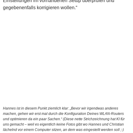
Einstellungen im vorhandenen Setup überprüfen und
gegebenenfalls korrigieren wollen.“
Hannes ist in diesem Punkt ziemlich klar: „Bevor wir irgendwas anderes
machen, gehen wir erst mal durch die Konfiguration Deines WLAN-Routers
und optimieren da ein paar Sachen.“ (Diese nette Strichzeichnung hat KI für
uns gemacht – weil es eigentlich keine Fotos gibt wo Hannes und Christian
lächelnd vor einem Computer sitzen, an dem was eingestellt werden soll ;-)