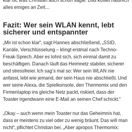
klar ist, was Christian auch schon sagte: Das kostet natürlich
alles einiges an Zeit…
Fazit: Wer sein WLAN kennt, lebt
sicherer und entspannter
„Mir ist schon klar“, sagt Hannes abschließend, „SSID,
Kanäle, Verschlüsselung – klingt erstmal nach Techno-
Freak-Sprech. Aber es lohnt sich, sich einmal damit zu
beschäftigen. Danach läuft das Heimnetz stabiler, sicherer
und stressfreier. Ich sag’s mal so: Wer sein WLAN nie
anfasst, lebt wie jemand, der sein Haus nie abschließt. Und
wer seine Alexa, die Spielkonsole, den Thermomix und den
Firmenlaptop ins gleiche Netz packt, riskiert, dass der
Toaster irgendwann eine E-Mail an seinen Chef schickt.“
„Okay – auch wenn mein Toaster nur das Geheimnis hat,
dass er meistens zu viel oder zu wenig bräunt. Das will man
nicht“, pflichtet Christian bei. „Aber apropos Thermomix: