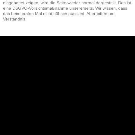
eingebettet zeigen, wird die Seite wieder normal dargestellt. Das ist
eine DSGVO-Vorsichtsmaßnahme unsererseits. Wir wissen, dass
das beim ersten Mal nicht hübsch aussieht. Aber bitten um
Verständnis.
NEU: Der Digisaurier-Newsletter