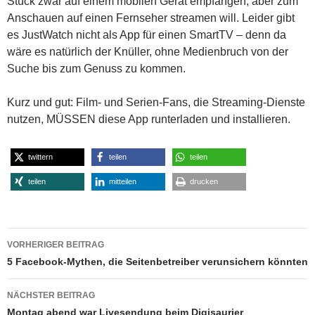
Stück zwar auf einem mobilen Gerät empfangen, aber zum
Anschauen auf einen Fernseher streamen will. Leider gibt
es JustWatch nicht als App für einen SmartTV – denn da
wäre es natürlich der Knüller, ohne Medienbruch von der
Suche bis zum Genuss zu kommen.
Kurz und gut: Film- und Serien-Fans, die Streaming-Dienste
nutzen, MÜSSEN diese App runterladen und installieren.
twittern
teilen
teilen
teilen
mitteilen
drucken
Beitragsnavigation
VORHERIGER BEITRAG
5 Facebook-Mythen, die Seitenbetreiber verunsichern könnten
NÄCHSTER BEITRAG
Montag abend war Livesendung beim Digisaurier