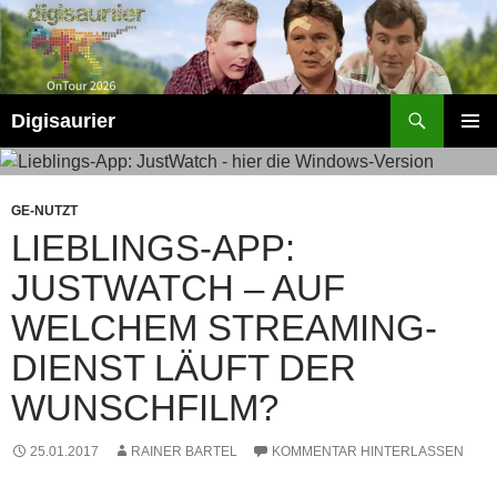
Zum
Inhalt
springen
Suchen
Digisaurier
PRIMÄR
MENÜ
GE-NUTZT
LIEBLINGS-APP:
JUSTWATCH – AUF
WELCHEM STREAMING-
DIENST LÄUFT DER
WUNSCHFILM?
25.01.2017
RAINER BARTEL
KOMMENTAR HINTERLASSEN