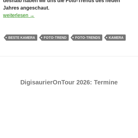
deshalb haben wir uns die Foto-Trends des neuen
Jahres angeschaut.
Foto-Trends 2019: Die beste Kamera ist die, die man gerade d
weiterlesen
→
BESTE KAMERA
FOTO-TREND
FOTO-TRENDS
KAMERA
DigisaurierOnTour 2026: Termine