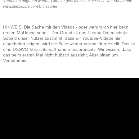
Vornamen angeben würdet. Oder ihr geht direkt auf die Seite von SpeakPipe:
www.speakpipe.com/Digisaurier
HINWEIS: Die Sache mit den Videos - oder warum ich hier beim
ersten Mal keine sehe... Der Grund ist das Thema Datenschutz.
Sobald unser Nutzer zustimmt, dass wir Youtube-Videos hier
eingebettet zeigen, wird die Seite wieder normal dargestellt. Das ist
eine DSGVO-Vorsichtsmaßnahme unsererseits. Wir wissen, dass
das beim ersten Mal nicht hübsch aussieht. Aber bitten um
Verständnis.
NEU: Der Digisaurier-Newsletter