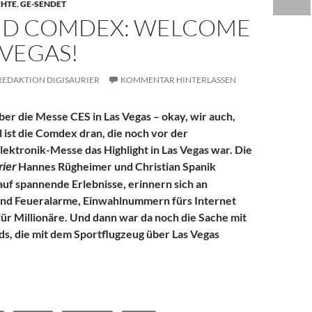
CHTE
,
GE-SENDET
ND COMDEX: WELCOME
 VEGAS!
REDAKTION DIGISAURIER
KOMMENTAR HINTERLASSEN
ber die Messe CES in Las Vegas – okay, wir auch,
l ist die Comdex dran, die noch vor der
ektronik-Messe das Highlight in Las Vegas war. Die
Hannes Rügheimer und Christian Spanik
rier
auf spannende Erlebnisse, erinnern sich an
und Feueralarme, Einwahlnummern fürs Internet
ür Millionäre. Und dann war da noch die Sache mit
ds, die mit dem Sportflugzeug über Las Vegas
: Welcome to Las Vegas!