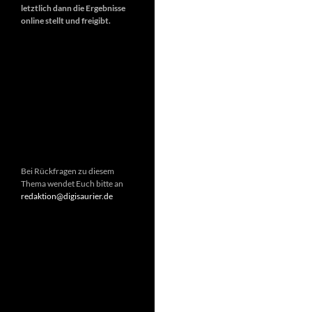
letztlich dann die Ergebnisse
online stellt und freigibt.
Bei Rückfragen zu diesem
Thema wendet Euch bitte an
redaktion@digisaurier.de