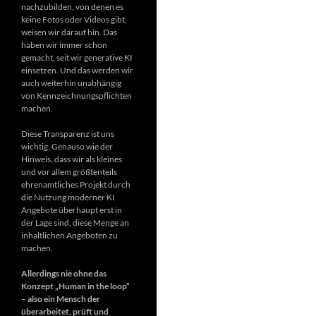
nachzubilden, von denen es
keine Fotos oder Videos gibt,
weisen wir darauf hin. Das
haben wir immer schon
gemacht, seit wir generative KI
einsetzen. Und das werden wir
auch weiterhin unabhängig
von Kennzeichnungspflichten
machen.
Diese Transparenz ist uns
wichtig. Genauso wie der
Hinweis, dass wir als kleines
und vor allem größtenteils
ehrenamtliches Projekt durch
die Nutzung moderner KI
Angebote überhaupt erst in
der Lage sind, diese Menge an
inhaltlichen Angeboten zu
machen.
Allerdings nie ohne das
Konzept „Human in the loop“
– also ein Mensch der
überarbeitet, prüft und