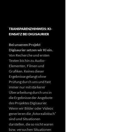
TRANSPARENZHINWEIS: KI-
EINSATZ BEI DIGISAURIER
Bei unserem Projekt
Digisaurier setzen wir KI ein.
Von Recherche und ersten
Texten bis hin zu Audio-
Elementen, Filmen und
Grafiken. Keines dieser
Ergebnisse gelangt ohne
Prüfung durch uns und fast
immer nur mit stärkerer
Überarbeitung durch uns in
die Ergebnisse der Angebote
des Projektes Digisaurier.
Wenn wir Bilder oder Videos
generieren die „fotorealistisch“
sind und Situationen
darstellen, die so nicht waren
bzw. versuchen Situationen