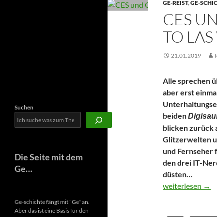
GE-REIST
,
GE-SCHI
Newsletter
CES U
TO LAS
21.01.2019
Alle sprechen ü
aber erst einma
Unterhaltungsel
Suchen
beiden
Digisau
blicken zurück 
Glitzerwelten 
und Fernseher f
Die Seite mit dem
den drei IT-Ner
Ge…
düsten…
CES und Comdex
weiterlesen
→
Ge-schichte fängt mit "Ge" an.
Aber das ist eine Basis für den