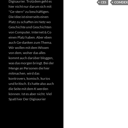
Digisaurier. Trotzdem geht es
CES
COMDEX
hier nicht nur darum sich mit
"Ge-stern" zu beschäftigen.
Die Idee ist einerseits einen
Platz zu schaffen im Netz wo
Geschichte und Geschichten
von Computer, Internet & Co
einen Platz haben. Aber eben
auch Ge-danken zum Thema.
Wir wollen mit dem Wissen
von dem, woher das alles
kommt auch darüber bloggen,
was das morgen bringt. Bei der
Menge an Personen die hier
mitmachen, wird das
kontrovers, komisch, kurios
und kritisch. Es hatte also auch
die Seite mit dem K werden
können. Ist es aber nicht. Viel
Spaß hier Der Digisaurier