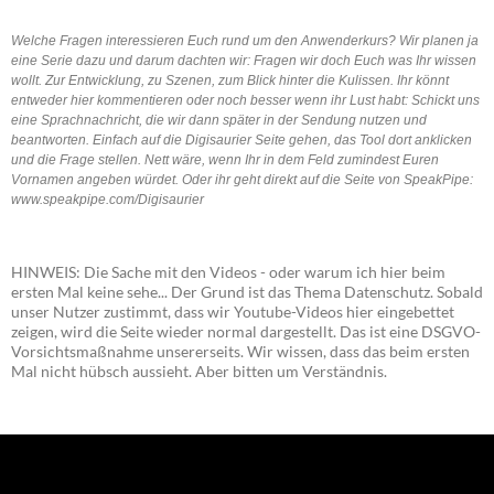
Welche Fragen interessieren Euch rund um den Anwenderkurs? Wir planen ja
eine Serie dazu und darum dachten wir: Fragen wir doch Euch was Ihr wissen
wollt. Zur Entwicklung, zu Szenen, zum Blick hinter die Kulissen. Ihr könnt
entweder hier kommentieren oder noch besser wenn ihr Lust habt: Schickt uns
eine Sprachnachricht, die wir dann später in der Sendung nutzen und
beantworten. Einfach auf die Digisaurier Seite gehen, das Tool dort anklicken
und die Frage stellen. Nett wäre, wenn Ihr in dem Feld zumindest Euren
Vornamen angeben würdet. Oder ihr geht direkt auf die Seite von SpeakPipe:
www.speakpipe.com/Digisaurier
HINWEIS: Die Sache mit den Videos - oder warum ich hier beim
ersten Mal keine sehe... Der Grund ist das Thema Datenschutz. Sobald
unser Nutzer zustimmt, dass wir Youtube-Videos hier eingebettet
zeigen, wird die Seite wieder normal dargestellt. Das ist eine DSGVO-
Vorsichtsmaßnahme unsererseits. Wir wissen, dass das beim ersten
Mal nicht hübsch aussieht. Aber bitten um Verständnis.