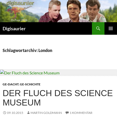
Zum
Inhalt
springen
Suchen
Digisaurier
PRIMÄR
MENÜ
Schlagwortarchiv: London
GE-DACHT
,
GE-SCHICHTE
DER FLUCH DES SCIENCE
MUSEUM
09.10.2015
MARTIN GOLDMANN
1 KOMMENTAR