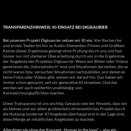
TRANSPARENZHINWEIS: KI-EINSATZ BEI DIGISAURIER
Bei unserem Projekt Digisaurier setzen wir KI ein.
Von Recherche
und ersten Texten bis hin zu Audio-Elementen, Filmen und Grafiken.
Keines dieser Ergebnisse gelangt ohne Prüfung durch uns und fast
immer nur mit stärkerer Überarbeitung durch uns in die Ergebnisse
der Angebote des Projektes Digisaurier. Wenn wir Bilder oder Videos
generieren die „fotorealistisch“ sind und Situationen darstellen, die so
nicht waren bzw. versuchen Situationen nachzubilden, von denen es
keine Fotos oder Videos gibt, weisen wir darauf hin. Das haben wir
immer schon gemacht, seit wir generative KI einsetzen. Und das
werden wir auch weiterhin unabhängig von
Kennzeichnungspflichten machen.
Diese Transparenz ist uns wichtig. Genauso wie der Hinweis, dass wir
als kleines und vor allem größtenteils ehrenamtliches Projekt durch
die Nutzung moderner KI Angebote überhaupt erst in der Lage sind,
diese Menge an inhaltlichen Angeboten zu machen.
Allerdings nie ohne das Konzept „Human in the loop“ – also ein