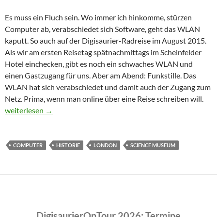
Es muss ein Fluch sein. Wo immer ich hinkomme, stürzen
Computer ab, verabschiedet sich Software, geht das WLAN
kaputt. So auch auf der Digisaurier-Radreise im August 2015.
Als wir am ersten Reisetag spätnachmittags im Scheinfelder
Hotel einchecken, gibt es noch ein schwaches WLAN und
einen Gastzugang für uns. Aber am Abend: Funkstille. Das
WLAN hat sich verabschiedet und damit auch der Zugang zum
Netz. Prima, wenn man online über eine Reise schreiben will.
Der Fluch des Science Museum
weiterlesen
→
COMPUTER
HISTORIE
LONDON
SCIENCE MUSEUM
DigisaurierOnTour 2026: Termine