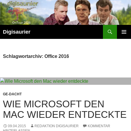
Zum
Inhalt
springen
Suchen
Digisaurier
PRIMÄR
MENÜ
Schlagwortarchiv: Office 2016
GE-DACHT
WIE MICROSOFT DEN
MAC WIEDER ENTDECKTE
09.04.2015
REDAKTION DIGISAURIER
KOMMENTAR
HINTERLASSEN