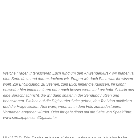
Welche Fragen interessieren Euch rund um den Anwenderkurs? Wir planen ja
eine Serie dazu und darum dachten wir: Fragen wir doch Euch was Ihr wissen
wollt. Zur Entwicklung, zu Szenen, zum Blick hinter die Kulissen. Ihr könnt
entweder hier kommentieren oder noch besser wenn ihr Lust habt: Schickt uns
eine Sprachnachricht, die wir dann später in der Sendung nutzen und
beantworten. Einfach auf die Digisaurier Seite gehen, das Tool dort anklicken
und die Frage stellen. Nett wäre, wenn Ihr in dem Feld zumindest Euren
Vornamen angeben würdet. Oder ihr geht direkt auf die Seite von SpeakPipe:
www.speakpipe.com/Digisaurier
HINWEIS: Die Sache mit den Videos - oder warum ich hier beim