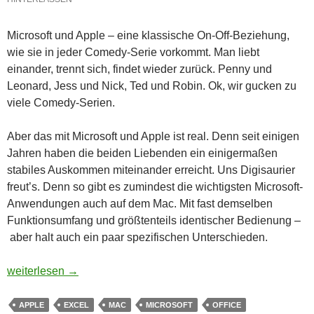
Microsoft und Apple – eine klassische On-Off-Beziehung,
wie sie in jeder Comedy-Serie vorkommt. Man liebt
einander, trennt sich, findet wieder zurück. Penny und
Leonard, Jess und Nick, Ted und Robin. Ok, wir gucken zu
viele Comedy-Serien.
Aber das mit Microsoft und Apple ist real. Denn seit einigen
Jahren haben die beiden Liebenden ein einigermaßen
stabiles Auskommen miteinander erreicht. Uns Digisaurier
freut’s. Denn so gibt es zumindest die wichtigsten Microsoft-
Anwendungen auch auf dem Mac. Mit fast demselben
Funktionsumfang und größtenteils identischer Bedienung –
aber halt auch ein paar spezifischen Unterschieden.
Wie Microsoft den Mac wieder entdeckte
weiterlesen
→
APPLE
EXCEL
MAC
MICROSOFT
OFFICE