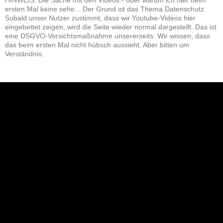
ersten Mal keine sehe... Der Grund ist das Thema Datenschutz.
Sobald unser Nutzer zustimmt, dass wir Youtube-Videos hier
eingebettet zeigen, wird die Seite wieder normal dargestellt. Das ist
eine DSGVO-Vorsichtsmaßnahme unsererseits. Wir wissen, dass
das beim ersten Mal nicht hübsch aussieht. Aber bitten um
Verständnis.
NEU: Der Digisaurier-Newsletter