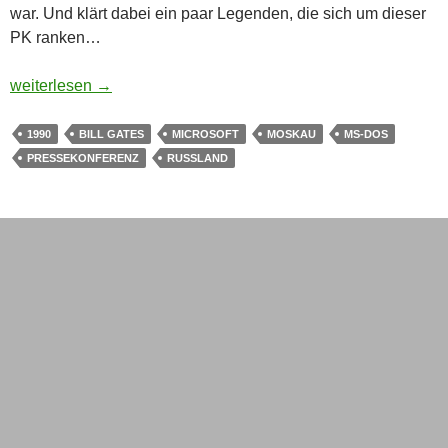
war. Und klärt dabei ein paar Legenden, die sich um dieser
PK ranken…
Mit Bill Gates in Moskau – von Microsoft, dem KGB, einer Nu
weiterlesen
→
1990
BILL GATES
MICROSOFT
MOSKAU
MS-DOS
PRESSEKONFERENZ
RUSSLAND