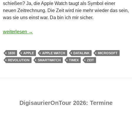
schießen? Ja, die Apple Watch taugt als Symbol einer
neuen Zeitrechnung. Die Zeit wird nie mehr wieder das sein,
was sie uns einst war. Da bin ich mir sicher.
Uhr und Unterdrückung – Wann wird endlich auf die Apple W
weiterlesen
→
1830
APPLE
APPLE WATCH
DATALINK
MICROSOFT
REVOLUTION
SMARTWATCH
TIMEX
ZEIT
DigisaurierOnTour 2026: Termine