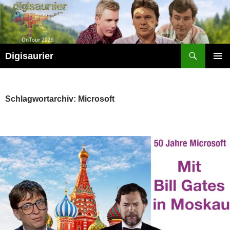
Zum
Inhalt
springen
Suchen
Digisaurier
PRIMÄR
MENÜ
Schlagwortarchiv: Microsoft