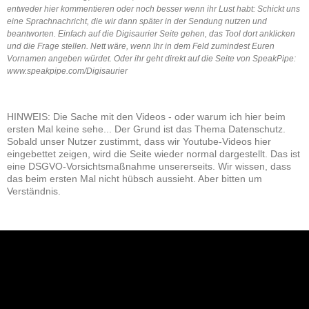
entweder hier kommentieren oder noch besser wenn ihr Lust habt: Schickt uns
eine Sprachnachricht, die wir dann später in der Sendung nutzen und
beantworten. Einfach auf die Digisaurier Seite gehen, das Tool dort anklicken
und die Frage stellen. Nett wäre, wenn Ihr in dem Feld zumindest Euren
Vornamen angeben würdet. Oder ihr geht direkt auf die Seite von SpeakPipe:
www.speakpipe.com/Digisaurier
HINWEIS: Die Sache mit den Videos - oder warum ich hier beim
ersten Mal keine sehe... Der Grund ist das Thema Datenschutz.
Sobald unser Nutzer zustimmt, dass wir Youtube-Videos hier
eingebettet zeigen, wird die Seite wieder normal dargestellt. Das ist
eine DSGVO-Vorsichtsmaßnahme unsererseits. Wir wissen, dass
das beim ersten Mal nicht hübsch aussieht. Aber bitten um
Verständnis.
NEU: Der Digisaurier-Newsletter