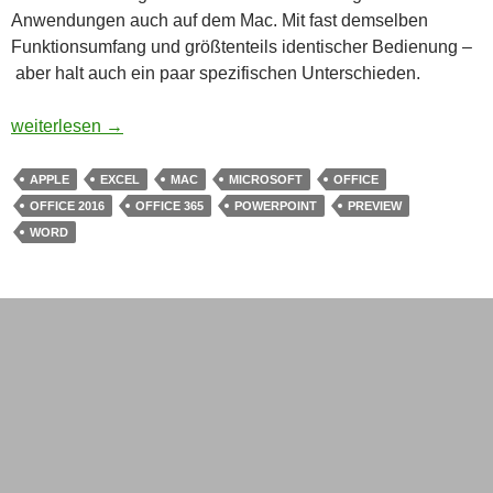
Anwendungen auch auf dem Mac. Mit fast demselben
Funktionsumfang und größtenteils identischer Bedienung –
aber halt auch ein paar spezifischen Unterschieden.
Wie Microsoft den Mac wieder entdeckte
weiterlesen
→
APPLE
EXCEL
MAC
MICROSOFT
OFFICE
OFFICE 2016
OFFICE 365
POWERPOINT
PREVIEW
WORD